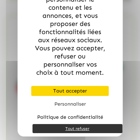
contenu et les
annonces, et vous
proposer des
fonctionnalités liées
aux réseaux sociaux.
Vous pouvez accepter,
refuser ou
personnaliser vos
choix à tout moment.
Tout accepter
Personnaliser
Politique de confidentialité
Tout refuser