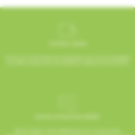
Livraison rapide
Toutes vos commandes sont préparées avec soin et expédiées
sous 48h ouvrées, pour une réception rapide et sans surprise.
Service commerciale dédiée
Besoin d’aide ? Chez AlloBonbons.com, notre service