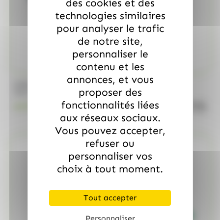
des cookies et des
technologies similaires
pour analyser le trafic
de notre site,
personnaliser le
contenu et les
annonces, et vous
/
MARS
ALLOBONBONS GOURMANDISE
proposer des
Too Mini, sac de 700gr
fonctionnalités liées
quanti
18.99
€
TTC
aux réseaux sociaux.
Vous pouvez accepter,
refuser ou
personnaliser vos
choix à tout moment.
Tout accepter
Personnaliser