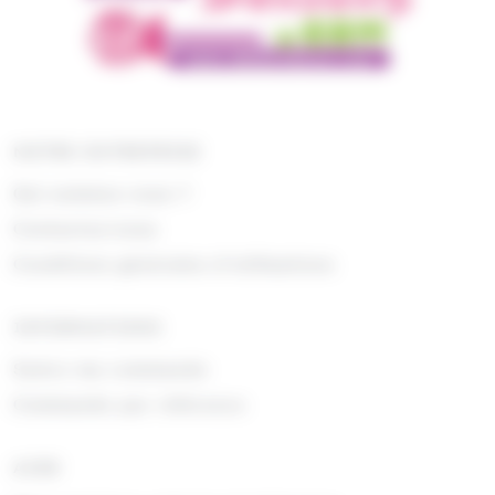
NOTRE ENTREPRISE
Qui sommes nous ?
Contactez-nous
Conditions générales d'utilisations
INFORMATIONS
Suivre ma commande
Commande par référence
AIDE