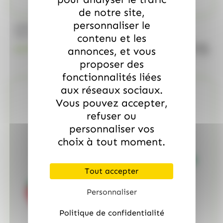
de notre site,
personnaliser le
/
MARS
ALLOBONBONS GOURMANDISE
Too Mini, sac de 700gr
contenu et les
quanti
18.99
€
annonces, et vous
TTC
proposer des
fonctionnalités liées
aux réseaux sociaux.
Vous pouvez accepter,
refuser ou
personnaliser vos
choix à tout moment.
Tout accepter
Personnaliser
Politique de confidentialité