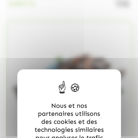
quanti
23.00
€
TTC
Nous et nos
partenaires utilisons
des cookies et des
technologies similaires
pour analyser le trafic