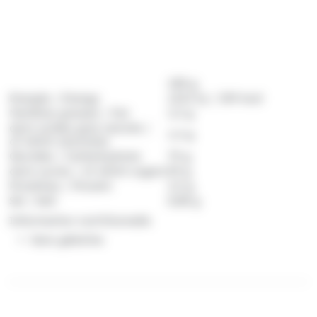
100 g
Energie / Energy
1522 kJ / 359 kcal
Matières grasses / Fat
2,3 g
dont acides gras saturés /
1,3 g
of which saturates
Glucides / Carbohydrate
79 g
dont sucres / of which sugars
59 g
Protéines / Protein
2,5 g
Sel / Salt
0,08 g
Information nutritionnelle
Sans gélatine