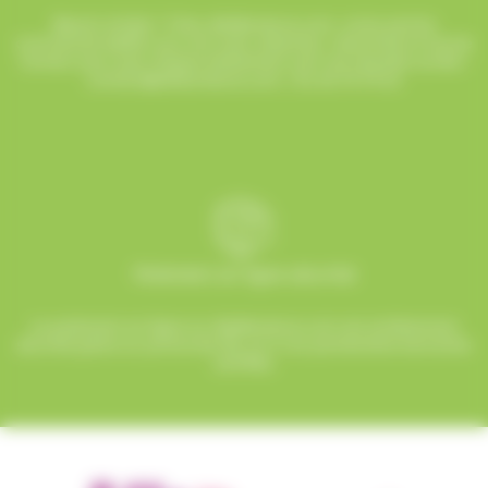
Besoin d’aide ? Chez AlloBonbons.com, notre service
commercial dédié vous suit avec attention, réactivité et bonne
humeur pour que chaque événement soit une réussite sucrée !
contact@allobonbons.com
/ 01.45.79.79.42
Paiement en ligne sécurisé
Le paiement en ligne sur AlloBonbons.com est entièrement
sécurisé grâce au protocole SSL et à nos partenaires bancaires
certifiés.