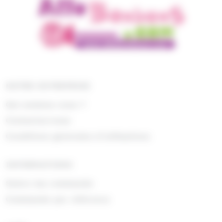
NOTRE ENTREPRISE
Qui sommes nous ?
Contactez-nous
Conditions générales d'utilisations
INFORMATIONS
Suivre ma commande
Commande par référence