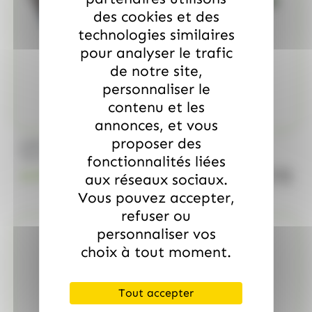
des cookies et des
technologies similaires
pour analyser le trafic
de notre site,
personnaliser le
contenu et les
annonces, et vous
proposer des
/
MARS
ALLOBONBONS GOURMANDISE
Too Mini, sac de 700gr
fonctionnalités liées
quanti
18.99
€
aux réseaux sociaux.
TTC
Vous pouvez accepter,
refuser ou
personnaliser vos
choix à tout moment.
Tout accepter