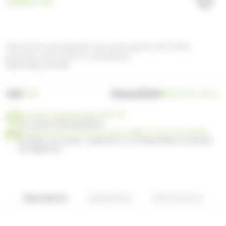
5.99
€
TTC
des lacets qui piquent aux bons goûts de fraise,
pomme, tutti frutti et framboise
SANS GELATINE
UGS
Disponibilité
2150
Bientôt de retour
Livraison gratuite dès 99€ TTC
en France Métropolitaine
Profitez de 30 ou 60 jours pour régler votre commande
Facilitez vos achats : paiement en 3x disponible au moment
du règlement
Description
Ingrédients
Informations