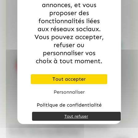
annonces, et vous
proposer des
fonctionnalités liées
aux réseaux sociaux.
Vous pouvez accepter,
refuser ou
personnaliser vos
choix à tout moment.
Tout accepter
Personnaliser
Politique de confidentialité
Tout refuser
/
ALLOBONBONS
ALLOBONBONS GOURMANDISE
Too Doo, asst de 1kg 100% haribo