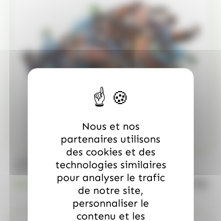
Nous et nos
partenaires utilisons
des cookies et des
/
MARS
ALLOBONBONS GOURMANDISE
technologies similaires
Too Mini, sac de 700gr
pour analyser le trafic
quanti
18.99
€
TTC
de notre site,
personnaliser le
contenu et les