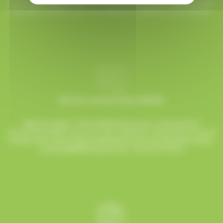
Toutes vos commandes sont préparées avec soin et expédiées
sous 48h ouvrées, pour une réception rapide et sans surprise.
Service commerciale dédiée
Besoin d’aide ? Chez AlloBonbons.com, notre service
commercial dédié vous suit avec attention, réactivité et bonne
humeur pour que chaque événement soit une réussite sucrée !
contact@allobonbons.com
/ 01.45.79.79.42