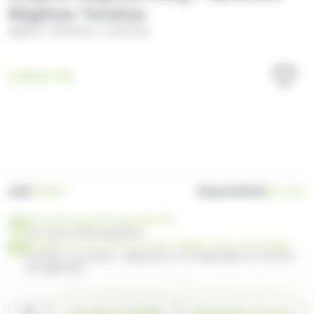
Réglisse Tendres
/
/
KREMA
STOPTOU
STOPTOU
2.59
€
TTC
UGS
Disponibilité
CA5624
En stock
Livraison gratuite dès 99€ TTC
en France Métropolitaine
Profitez de 30 ou 60 jours pour régler votre commande
Facilitez vos achats : paiement en 3x disponible au moment
du règlement
quantité
AJOUTER AU PANIER
DEMANDER UN DEVIS