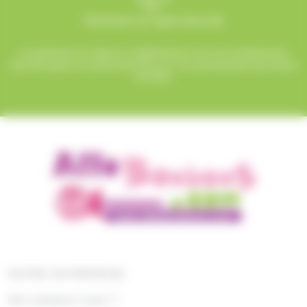
Paiement en ligne sécurisé
Le paiement en ligne sur AlloBonbons.com est entièrement
sécurisé grâce au protocole SSL et à nos partenaires bancaires
certifiés.
NOTRE ENTREPRISE
Qui sommes nous ?