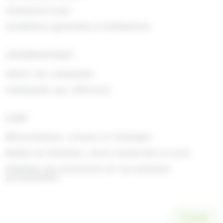
Contactez-nous
Conditions générales d'utilisations
INFORMATIONS
Suivre ma commande
Commande par référence
AIDE
Rétractations, retours et échanges
Délais de livraison, zones desservies et prix
Politique de protection de vos données
personnelles
SCANNER