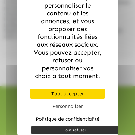
boulangeries et rayons caisse. Son poids plus généreux
personnaliser le
permet une meilleure valeur perçue et assure une
contenu et les
rotation régulière.
Produit stratégique pour compléter une offre de
annonces, et vous
bonbons classiques, mentholés et traditionnels,
proposer des
Stoptou Réglisse 165g dynamise le rayon confiserie
fonctionnalités liées
avec une référence rassurante et intemporelle.
aux réseaux sociaux.
Vous pouvez accepter,
refuser ou
personnaliser vos
choix à tout moment.
Tout accepter
Personnaliser
Politique de confidentialité
Livraison rapide
Tout refuser