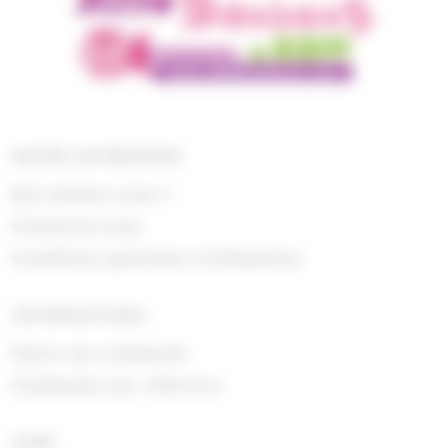
NOTRE ENTREPRISE
Qui sommes nous ?
Contactez-nous
Conditions générales d'utilisations
INFORMATIONS
Suivre ma commande
Commande par référence
AIDE