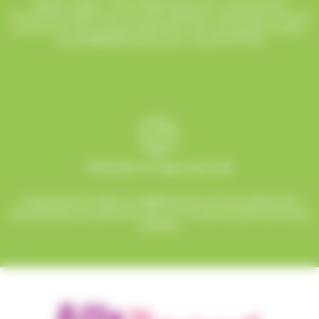
Besoin d’aide ? Chez AlloBonbons.com, notre service
commercial dédié vous suit avec attention, réactivité et bonne
humeur pour que chaque événement soit une réussite sucrée !
contact@allobonbons.com
/ 01.45.79.79.42
Paiement en ligne sécurisé
Le paiement en ligne sur AlloBonbons.com est entièrement
sécurisé grâce au protocole SSL et à nos partenaires bancaires
certifiés.