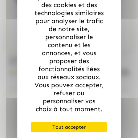
des cookies et des
technologies similaires
pour analyser le trafic
de notre site,
personnaliser le
contenu et les
annonces, et vous
/
MARS
ALLOBONBONS GOURMANDISE
proposer des
Too Mini, sac de 700gr
fonctionnalités liées
quanti
18.99
€
TTC
aux réseaux sociaux.
Vous pouvez accepter,
refuser ou
personnaliser vos
choix à tout moment.
Tout accepter