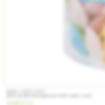
/
BRABO
FUNNY CANDY
Boite de 500 Soucoupes aux fruits Look o Look
23.00
€
TTC