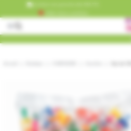
Panneau de gestion des cookies
Livraison est gratuite dès 99€ TTC
+5000 clients satisfaits
Accueil
Boutique
CONFISERIE
Sucettes
Sac de 100