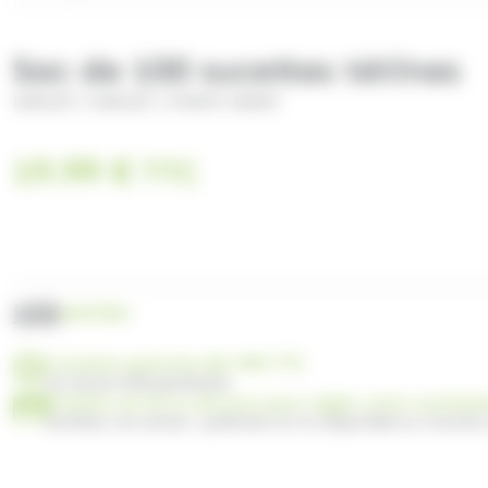
Sac de 100 sucettes tétines
/
/
HAMLET
HAMLET
FUNNY CANDY
19.99
€
TTC
UGS
H697001
Livraison gratuite dès 99€ TTC
en France Métropolitaine
Profitez de 30 ou 60 jours pour régler votre comma
Facilitez vos achats : paiement en 3x disponible au moment