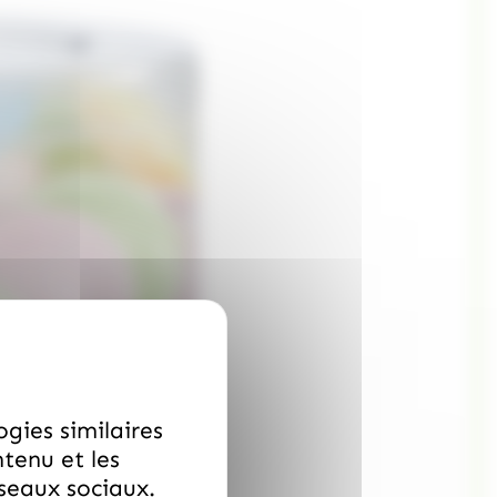
ogies similaires
ntenu et les
éseaux sociaux.