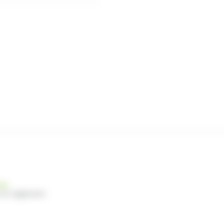
nde
 du règlement