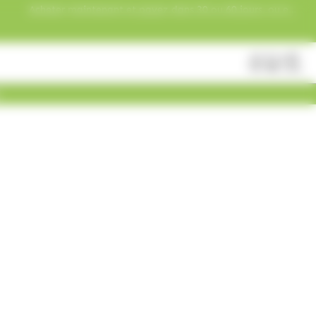
Acheter maintenant et payez dans 30 ou 60 jours, ou en
3 versements !
Fermer
Rechercher
des
produits