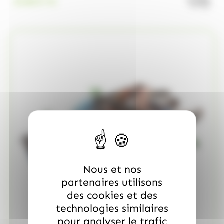
23.00
€
TTC
Nous et nos
partenaires utilisons
des cookies et des
technologies similaires
pour analyser le trafic