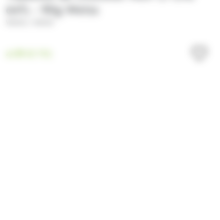
64% - 90g Weiss
/
WEISS
WEISS
4.99
€
TTC
nouveau moule plus
moderne et plus fin