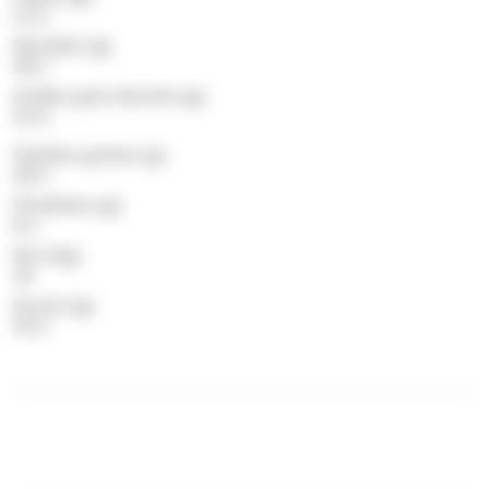
12.5
Glucides (g)
38.3
Acides gras Saturés (g)
21.8
Matière grasse (g)
38.5
Protéines (g)
8.3
Sel (mg)
10
Sucres (g)
35.5