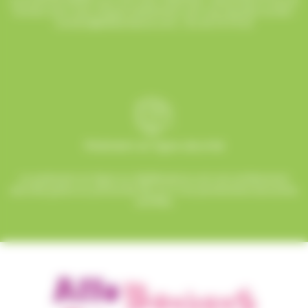
humeur pour que chaque événement soit une réussite sucrée !
contact@allobonbons.com
/ 01.45.79.79.42
Paiement en ligne sécurisé
Le paiement en ligne sur AlloBonbons.com est entièrement
sécurisé grâce au protocole SSL et à nos partenaires bancaires
certifiés.