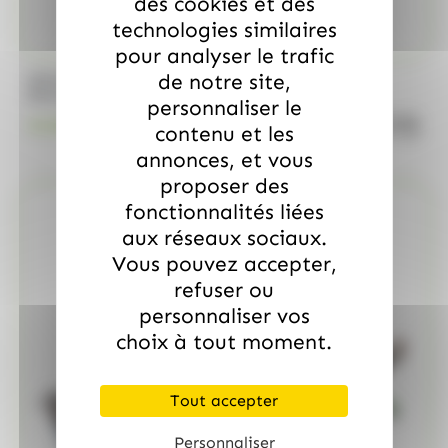
des cookies et des
technologies similaires
pour analyser le trafic
de notre site,
/
BRABO
FUNNY CANDY
Boite de 500 Soucoupes aux fruits Look o Look
personnaliser le
quanti
23.00
€
TTC
contenu et les
annonces, et vous
proposer des
fonctionnalités liées
aux réseaux sociaux.
Vous pouvez accepter,
refuser ou
personnaliser vos
choix à tout moment.
Tout accepter
Personnaliser