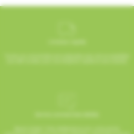
Livraison rapide
Toutes vos commandes sont préparées avec soin et expédiées
sous 48h ouvrées, pour une réception rapide et sans surprise.
Service commerciale dédiée
Besoin d’aide ? Chez AlloBonbons.com, notre service
commercial dédié vous suit avec attention, réactivité et bonne