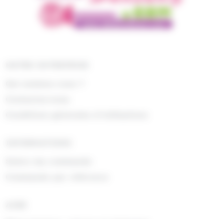
NOTRE ENTREPRISE
Qui sommes nous ?
Contactez-nous
Conditions générales d'utilisations
INFORMATIONS
Suivre ma commande
Commande par référence
AIDE