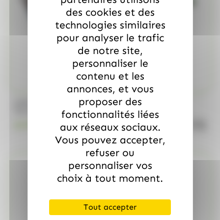
des cookies et des
technologies similaires
pour analyser le trafic
de notre site,
personnaliser le
contenu et les
annonces, et vous
proposer des
/
MARS
ALLOBONBONS GOURMANDISE
Too Mini, sac de 700gr
fonctionnalités liées
quanti
18.99
€
aux réseaux sociaux.
TTC
Vous pouvez accepter,
refuser ou
personnaliser vos
choix à tout moment.
Tout accepter