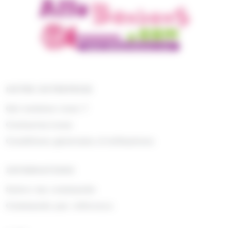
NOTRE ENTREPRISE
Qui sommes nous ?
Contactez-nous
Conditions générales d'utilisations
INFORMATIONS
Suivre ma commande
Commande par référence