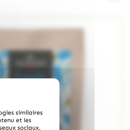
ogies similaires
ntenu et les
éseaux sociaux.