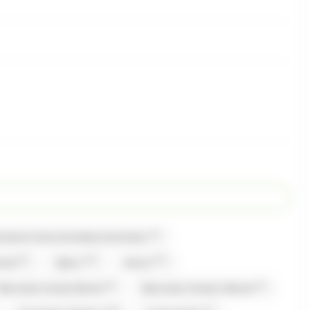
(1)
bonbons Gourmandise,Carambar
(2)
(13)
(17)
mand
Alpro
Amos
(2)
(1)
Bazooka Candy Brand
Bazooka Candy's Brand