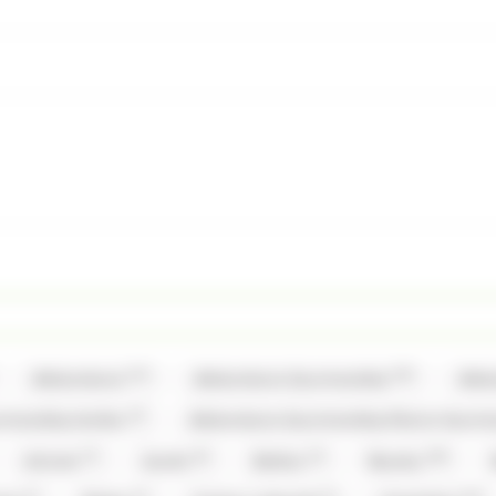
(12)
(35)
Allobonbons
Allobonbons Gourmandise
Allo
(2)
urmandise,Haribo
Allobonbons Gourmandise,Pierrot Gour
(7)
(6)
(3)
(20)
Artzner
Auzier
Balisto
Baudry