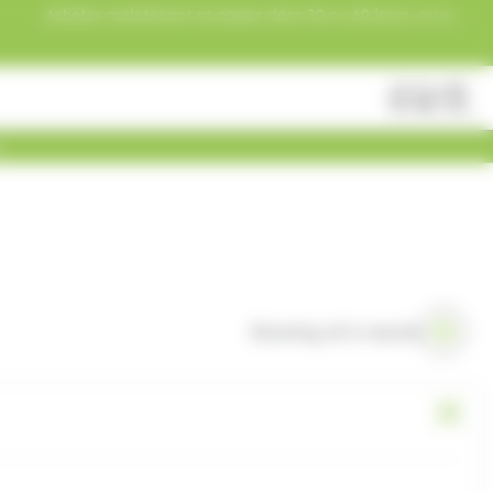
Acheter maintenant et payez dans 30 ou 60 jours, ou en
3 versements !
Fermer
Rechercher
des
produits
Showing all 6 results