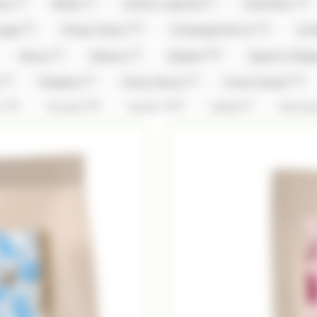
(1)
(1)
(1)
(15)
nty
Brabo
Cachou Lajaunie
Carambar
(5)
(12)
(14)
ouges
Chupa Chup's
Compagnie & Co
Con
(2)
(2)
(59)
Doucy
Dubaco
Dupleix
Dupont d'Isi
(9)
(3)
(3)
(12)
y
Freedent
Frizzy Pazzy
Funny Candy
(14)
(26)
(156)
(1)
x
Hamlet
Haribo
Hibiki
Hitschl
(2)
(3)
(1)
(1)
Kinder
Kit Kat
Kit Kat,Nestle
Klaus
(5)
(5)
(31)
(1)
vin
Lilamand
Lindt
Lion
Loc Mar
)
(3)
(2)
Mademoiselle De Margaux
Maffren
Maison 
(8)
(1)
(5)
(1)
(3
Michoko
Milka
Moinet
Mr.Freeze
(3)
(2)
(1)
(26)
ks
Pralibel
Rainbow Pop
Revillon
R
(1)
(1)
(5)
(1)
Schaal
Silvarem
Smarties
Smarties
(2)
(1)
(4)
(9)
Tabby
Taittinger
Têtes Brulées
Tob
(14)
(108)
(28)
(4)