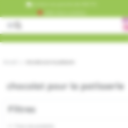
Panneau de gestion des cookies
Livraison est gratuite dès 99€ TTC
+5000 clients satisfaits
Accueil
chocolat pour la patisserie
chocolat pour la patisserie
Filtres
Tous nos produits