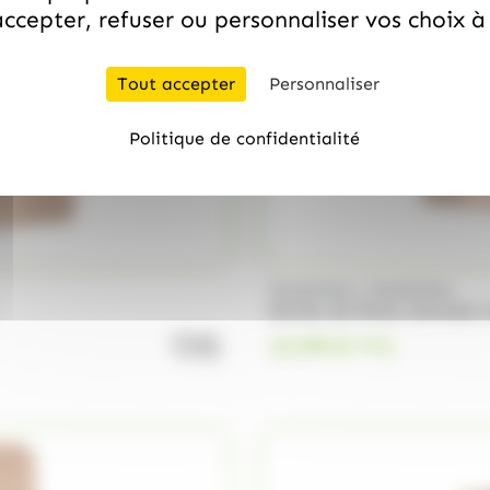
ccepter, refuser ou personnaliser vos choix 
Tout accepter
Personnaliser
Politique de confidentialité
/
VALRHONA
VALRHONA
Sachet de fèves chocolat 
13.99
€
quantité de Chocolat au lait pour l
TTC