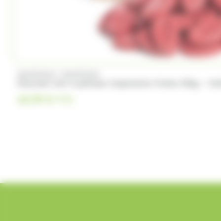
/
VALRHONA
VALRHONA
Chocolat noir à pâtisser Inspiration Fraise 250g – Va
18.99
€
TTC