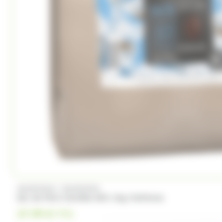
Trefin
Trolli
Twix
Tyrells
Ty
(4)
(2)
(1)
Whisky du monde
Wrigleys
Yamazakura
/
VALRHONA
VALRHONA
Sac de fève Caraïbe 66% 1kg Valrhona
37.99
€
TTC