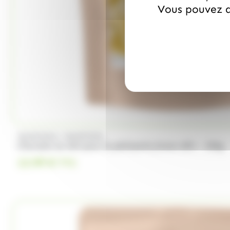
Vous pouvez a
/
VALRHONA
VALRHONA
Chocolat au lait pour la pâtisserie Jivara 40% - 250g
13.99
€
TTC