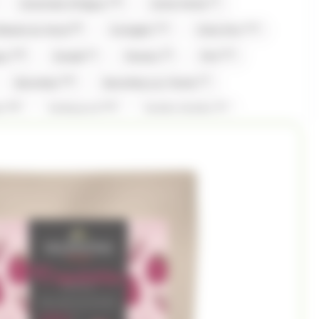
(16)
(7)
Caramels d'Isigny
Carte Noire
(8)
(11)
(11)
fiserie du Nord
Corsiglia
Côte D'or
(10)
(1)
(5)
(27)
gny
Evadé
Ferrero
Fini
(16)
(7)
Gavottes
Gavottes,Loc Maria
(16)
(13)
(1)
er
Hollywood
Hubba Hubba
(1)
(1)
(20)
(15)
Komasa
Koriyama
Krema
Kubli
(16)
(1)
(2)
ia
Loche lomond
Look o Look
(6)
(40)
(8)
Gavottes
Maison PECOU
Maison Pécou
)
(7)
(1)
(3)
(7)
Nestle
Nuts
Oréo
Patrelle
(1)
(3)
(1)
eynaud
RICOLA
Ritter Sport
(1)
(1)
(3)
(1)
Snickers
St Michel
Stimorol
(8)
(3)
(2)
lerone
Togouchi
Traou Mad
(2)
(5)
(4)
(67)