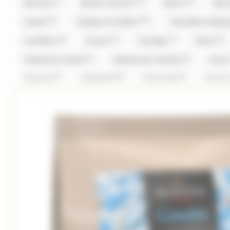
(1)
(32)
(6)
Be Nuts
Bonne maman
Bool's
Bou
(4)
(11)
Cemoi
Chabert et Guillot
Chevaliers d'Arg
(8)
(4)
(7)
(4)
Coufidou
Crunch
Cruzilles
Daim
(1)
(6)
Fisherman Friend
Fisherman's Friends
Fizz
(1)
(16)
(5)
Granola
Guisabel
Gumuche
Guyau
(1)
(1)
(18)
Hwayo
Intervan
Jules Destrooper
(2)
(2)
L'Artisan Chocolatier
La Pie Qui Chante
Lan
(3)
(34)
(2)
(1
Look O'Look
Lutti
M&M'S
M&M'S
(8)
(5)
(6)
Malabar
Mars
Mentos
Mentos Gum
(8)
(2)
(23)
Pez
Picttolin
Pierrot Gourmand
pi
(13)
(22)
(4)
Rohan
Roy René
Ruinart
Sakurao
(1)
(1)
(2)
Stoptou
Stoptou
Suchards
Suntory
(11)
(16)
(1)
(1)