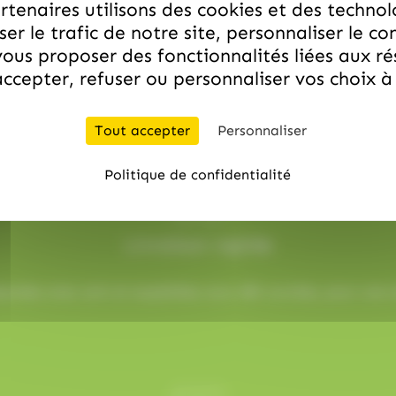
tenaires utilisons des cookies et des technol
er le trafic de notre site, personnaliser le co
ous proposer des fonctionnalités liées aux r
ccepter, refuser ou personnaliser vos choix 
Tout accepter
Personnaliser
Politique de confidentialité
Livraison rapide
rées avec soin et expédiées sous 48h ouvrées, pour une ré