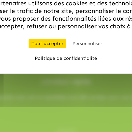
tenaires utilisons des cookies et des technol
er le trafic de notre site, personnaliser le co
ous proposer des fonctionnalités liées aux r
ccepter, refuser ou personnaliser vos choix 
Tout accepter
Personnaliser
Politique de confidentialité
Livraison rapide
rées avec soin et expédiées sous 48h ouvrées, pour une ré