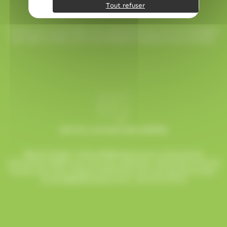
Tout refuser
Livraison rapide
Toutes vos commandes sont préparées avec soin et expédiées
sous 48h ouvrées, pour une réception rapide et sans surprise.
Service commerciale dédiée
Besoin d’aide ? Chez AlloBonbons.com, notre service
commercial dédié vous suit avec attention, réactivité et bonne
humeur pour que chaque événement soit une réussite sucrée !
contact@allobonbons.com
/ 01.45.79.79.42