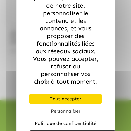
de notre site,
personnaliser le
contenu et les
annonces, et vous
/
ARTZNER
ARTZNER
proposer des
Foie Gras de Canard
fonctionnalités liées
entier en bocal de 120gr
ARTZNER
aux réseaux sociaux.
25.99
€
TTC
Vous pouvez accepter,
refuser ou
personnaliser vos
choix à tout moment.
Tout accepter
Personnaliser
Politique de confidentialité