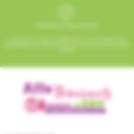
Paiement en ligne sécurisé
Le paiement en ligne sur AlloBonbons.com est entièrement
sécurisé grâce au protocole SSL et à nos partenaires bancaires
certifiés.