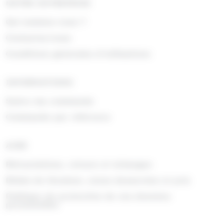
NOTRE ENTREPRISE
Qui sommes nous ?
Contactez-nous
Conditions générales d'utilisations
INFORMATIONS
Suivre ma commande
Commande par référence
AIDE
Rétractations, retours et échanges
Délais de livraison, zones desservies et prix
Politique de protection de vos données
personnelles