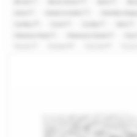
(1)
(32)
(6)
Be Nuts
Bonne maman
Bool's
Bou
(4)
(11)
Cemoi
Chabert et Guillot
Chevaliers d'Arg
(8)
(4)
(7)
(4)
Coufidou
Crunch
Cruzilles
Daim
(1)
(6)
Fisherman Friend
Fisherman's Friends
Fizz
(1)
(16)
(5)
Granola
Guisabel
Gumuche
Guyau
(1)
(1)
(18)
Hwayo
Intervan
Jules Destrooper
(2)
(2)
L'Artisan Chocolatier
La Pie Qui Chante
Lan
(3)
(34)
(1)
(2
Look O'Look
Lutti
M&M'S
M&M'S
(8)
(5)
(6)
Malabar
Mars
Mentos
Mentos Gum
(8)
(2)
(23)
Pez
Picttolin
Pierrot Gourmand
pi
(13)
(22)
(4)
Rohan
Roy René
Ruinart
Sakurao
(1)
(1)
(2)
Stoptou
Stoptou
Suchards
Suntory
(11)
(16)
(1)
(1)