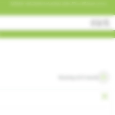
Acheter maintenant et payez dans 30 ou 60 jours, ou en
3 versements !
Fermer
Rechercher
des
produits
Showing all 8 results