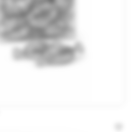
Vichy
Vico
Vidal
Weiss