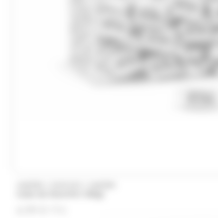
Trefin
Trolli
Twix
Tyrells
Ty
(4)
(2)
(1)
Whisky du monde
Wrigleys
Yamazakura
/
/
HARIBO
DUPLEIX
HARIBO
Cube de Starmint 300gr
6.99
€
TTC