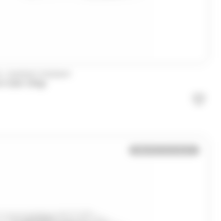
/
X
DUPONT D'ISIGNY
e Salé 250gr
Bientôt de retour