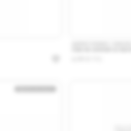
/
DUPONT D'ISIGNY
DUPLEI
Cube de caramels au beurr
6.99
€
TTC
Bientôt de retour