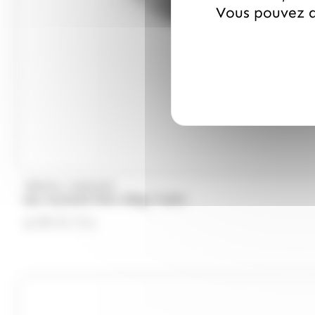
Vous pouvez a
/
TREFIN
DUPLEIX
Sac Cocktail Mixt 290gr Trefin
6.99
€
TTC