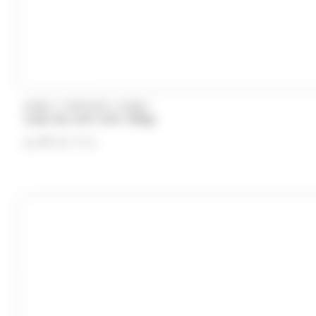
/
/
KUBLI
DUPLEIX
KUBLI
Cube de mini mint 300gr
6.99
€
TTC