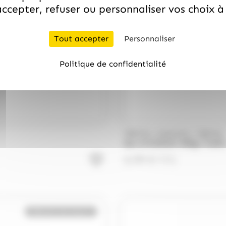
ccepter, refuser ou personnaliser vos choix 
Tout accepter
Personnaliser
Politique de confidentialité
/
/
TREFIN
DUPLEIX
TREFIN
Sac O'CHOCK 290gr Trefin
6.99
€
TTC
Bientôt de retour