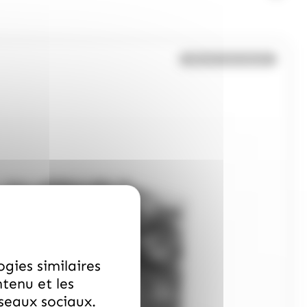
Bientôt de retour
ogies similaires
ntenu et les
éseaux sociaux.