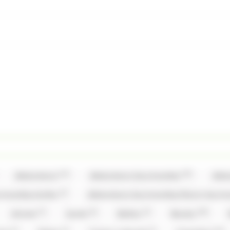
(12)
(35)
Allobonbons
Allobonbons Gourmandise
Allo
(2)
urmandise,Haribo
Allobonbons Gourmandise,Pierrot Gour
(7)
(6)
(3)
(20)
Artzner
Auzier
Balisto
Baudry