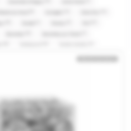
(16)
(7)
Caramels d'Isigny
Carte Noire
(8)
(11)
(11)
fiserie du Nord
Corsiglia
Côte D'or
(10)
(1)
(5)
(27)
gny
Evadé
Ferrero
Fini
(16)
(7)
Gavottes
Gavottes,Loc Maria
(16)
(13)
(1)
er
Hollywood
Hubba Hubba
(1)
(1)
(20)
(15)
Komasa
Koriyama
Krema
Kubli
Bientôt de retour
(16)
(1)
(2)
ia
Loche lomond
Look o Look
(6)
(42)
(6)
Gavottes
Maison PECOU
Maison Pécou
)
(7)
(1)
(3)
(7)
Nestle
Nuts
Oréo
Patrelle
(1)
(3)
(1)
eynaud
RICOLA
Ritter Sport
(1)
(1)
(3)
(1)
Snickers
St Michel
Stimorol
(8)
(3)
(2)
lerone
Togouchi
Traou Mad
(2)
(5)
(4)
(67)