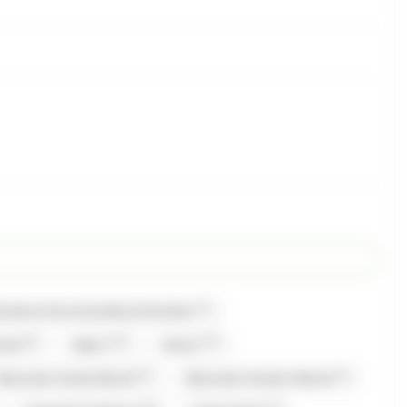
(1)
bonbons Gourmandise,Carambar
(2)
(13)
(17)
mand
Alpro
Amos
(2)
(1)
Bazooka Candy Brand
Bazooka Candy's Brand