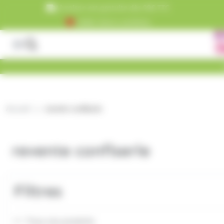
Panneau de gestion des cookies
Livraison est gratuite dès 99€ TTC
+5000 clients satisfaits
Accueil
revente confiserie
revente confiserie
Filtres
Tous nos produits