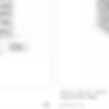
rrells
Valrhona
Venchi
Verquin
(1)
(10)
(2)
Yushan
Zed Candy
Zip Zap
/
/
TREFIN
DUPLEIX
TREFIN
Cube d'Orfina 250gr
6.99
€
TTC