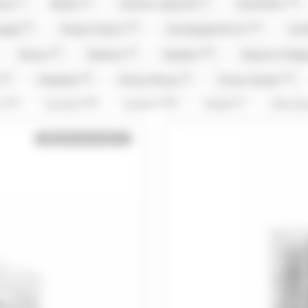
(1)
(1)
(1)
(15)
nty
Brabo
Cachou Lajaunie
Carambar
(5)
(12)
(14)
ouges
Chupa Chup's
Compagnie & Co
Con
(2)
(2)
(59)
Doucy
Dubaco
Dupleix
Dupont d'Isi
(9)
(3)
(3)
(12)
y
Freedent
Frizzy Pazzy
Funny Candy
(14)
(26)
(156)
(1)
x
Hamlet
Haribo
Hibiki
Hitschl
(2)
(3)
(1)
(1)
Kinder
Kit Kat
Kit Kat,Nestle
Klaus
Bientôt de retour
(5)
(5)
(31)
(1)
vin
Lilamand
Lindt
Lion
Loc Mar
)
(3)
(2)
Mademoiselle De Margaux
Maffren
Maison 
(8)
(1)
(5)
(1)
(3
Michoko
Milka
Moinet
Mr.Freeze
(3)
(2)
(1)
(26)
ks
Pralibel
Rainbow Pop
Revillon
R
(1)
(1)
(5)
(1)
Schaal
Silvarem
Smarties
Smarties
(2)
(1)
(4)
(9)
Tabby
Taittinger
Têtes Brulées
Tob
(14)
(108)
(28)
(4)