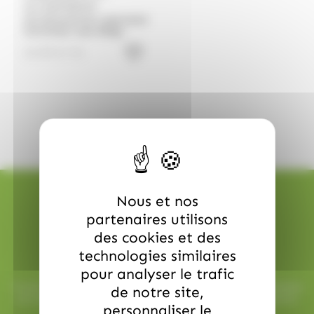
ALLOBONBONS
GOURMANDISE,CARAMBAR
Carambar asst 600gr
15.99
€
TTC
Nous et nos
partenaires utilisons
des cookies et des
Livraison rapide
technologies similaires
pour analyser le trafic
Toutes vos commandes sont préparées avec soin et expédiées
de notre site,
sous 48h ouvrées, pour une réception rapide et sans surprise.
personnaliser le