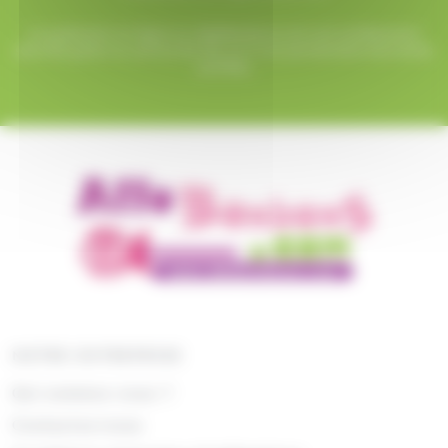
Le paiement en ligne sur AlloBonbons.com est entièrement
sécurisé grâce au protocole SSL et à nos partenaires bancaires
certifiés.
NOTRE ENTREPRISE
Qui sommes nous ?
Contactez-nous