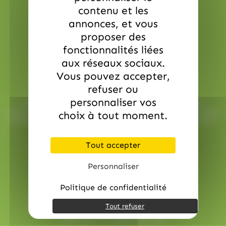
contenu et les
annonces, et vous
proposer des
fonctionnalités liées
aux réseaux sociaux.
Vous pouvez accepter,
Service commerciale dédiée
refuser ou
personnaliser vos
Besoin d’aide ? Chez AlloBonbons.com, notre service
commercial dédié vous suit avec attention, réactivité et bonne
choix à tout moment.
humeur pour que chaque événement soit une réussite sucrée !
contact@allobonbons.com
/ 01.45.79.79.42
Tout accepter
Personnaliser
Politique de confidentialité
Tout refuser
Paiement en ligne sécurisé