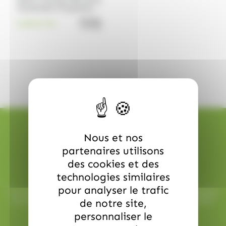
Pâte à Tartiner BE NUTS
Cacahuète Croquante
325g – ANDROS
quantité de Pâte à Tartiner BE 
5.50
€
TTC
Nous et nos
partenaires utilisons
des cookies et des
Livraison rapide
technologies similaires
pour analyser le trafic
Toutes vos commandes sont préparées avec soin et expédiées
sous 48h ouvrées, pour une réception rapide et sans surprise.
de notre site,
personnaliser le