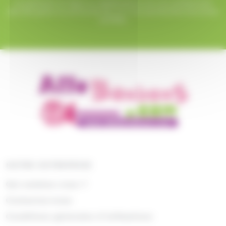
Le paiement en ligne sur AlloBonbons.com est entièrement
sécurisé grâce au protocole SSL et à nos partenaires bancaires
certifiés.
NOTRE ENTREPRISE
Qui sommes nous ?
Contactez-nous
Conditions générales d'utilisations