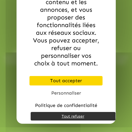
contenu et les
annonces, et vous
proposer des
fonctionnalités liées
aux réseaux sociaux.
Service commerciale dédiée
Vous pouvez accepter,
refuser ou
Besoin d’aide ? Chez AlloBonbons.com, notre service
personnaliser vos
commercial dédié vous suit avec attention, réactivité et bonne
humeur pour que chaque événement soit une réussite sucrée !
choix à tout moment.
contact@allobonbons.com
/ 01.45.79.79.42
Tout accepter
Personnaliser
Politique de confidentialité
Tout refuser
Paiement en ligne sécurisé