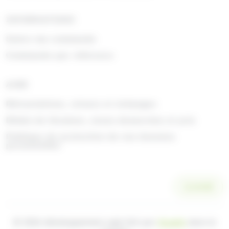
INFORMATIONS
Suivre ma commande
Commande par référence
AIDE
Rétractations, retours et échanges
Délais de livraison, zones desservies et prix
Politique de protection de vos données
personnelles
SCANNER
© 2026 développement web fait par
Ocsalis
dans le