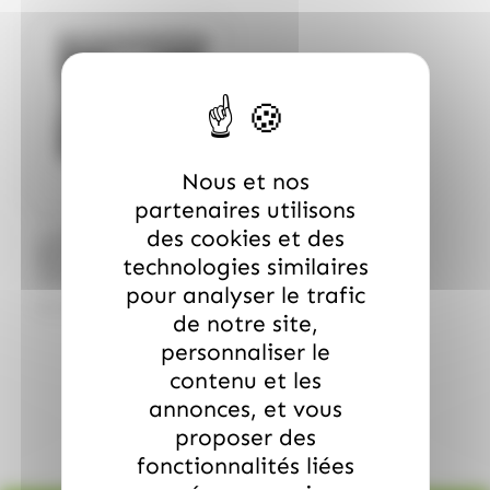
Bientôt de retour
Nous et nos
partenaires utilisons
des cookies et des
LANVIN
Boîte cadeau Escargots
technologies similaires
Lanvin chocolat lait &
pour analyser le trafic
épices de Noël 269g
17.99
€
TTC
de notre site,
personnaliser le
contenu et les
annonces, et vous
proposer des
fonctionnalités liées