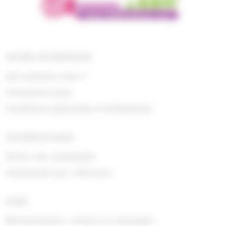
NOTRE ENTREPRISE
Qui sommes nous ?
Contactez-nous
Conditions générales d'utilisations
INFORMATIONS
Suivre ma commande
Commande par référence
AIDE
Rétractations, retours et échanges