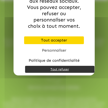
aux réseaux sociaux.
Vous pouvez accepter,
refuser ou
personnaliser vos
choix à tout moment.
Livraison rapide
Tout accepter
Toutes vos commandes sont préparées avec soin et expédiées
sous 48h ouvrées, pour une réception rapide et sans surprise.
Personnaliser
Politique de confidentialité
Tout refuser
Service commerciale dédiée
Besoin d’aide ? Chez AlloBonbons.com, notre service
commercial dédié vous suit avec attention, réactivité et bonne
humeur pour que chaque événement soit une réussite sucrée !