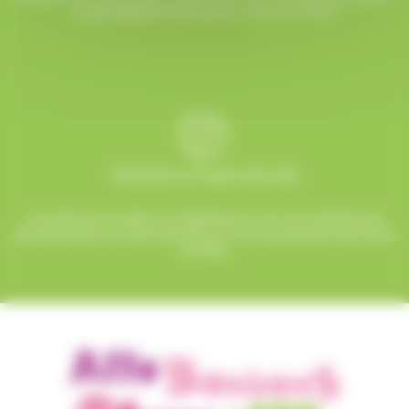
contact@allobonbons.com
/ 01.45.79.79.42
Paiement en ligne sécurisé
Le paiement en ligne sur AlloBonbons.com est entièrement
sécurisé grâce au protocole SSL et à nos partenaires bancaires
certifiés.