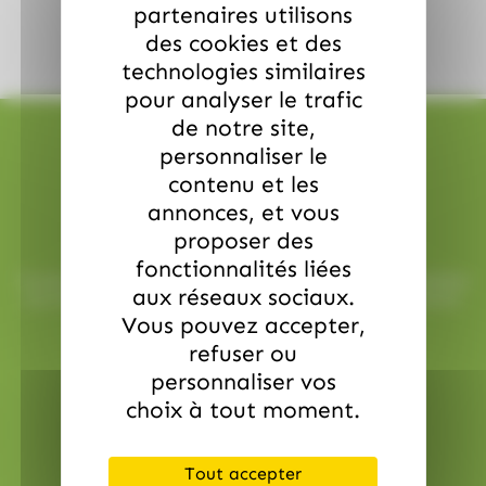
partenaires utilisons
des cookies et des
technologies similaires
pour analyser le trafic
de notre site,
personnaliser le
contenu et les
annonces, et vous
Livraison rapide
proposer des
fonctionnalités liées
Toutes vos commandes sont préparées avec soin et expédiées
aux réseaux sociaux.
sous 48h ouvrées, pour une réception rapide et sans surprise.
Vous pouvez accepter,
refuser ou
personnaliser vos
choix à tout moment.
Tout accepter