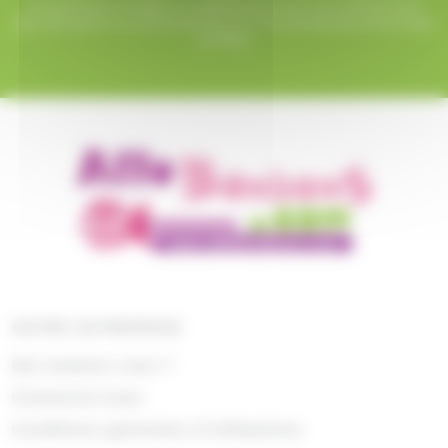
Le paiement en ligne sur AlloBonbons.com est entièrement
sécurisé grâce au protocole SSL et à nos partenaires bancaires
certifiés.
NOTRE ENTREPRISE
Qui sommes nous ?
Contactez-nous
Conditions générales d'utilisations