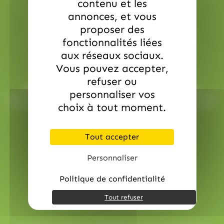
contenu et les
annonces, et vous
proposer des
fonctionnalités liées
aux réseaux sociaux.
Service commerciale dédiée
Vous pouvez accepter,
refuser ou
Besoin d’aide ? Chez AlloBonbons.com, notre service
personnaliser vos
commercial dédié vous suit avec attention, réactivité et bonne
humeur pour que chaque événement soit une réussite sucrée !
choix à tout moment.
contact@allobonbons.com
/ 01.45.79.79.42
Tout accepter
Personnaliser
Politique de confidentialité
Tout refuser
Paiement en ligne sécurisé