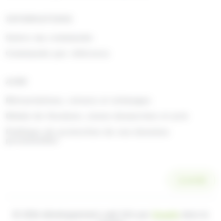
INFORMATIONS
Suivre ma commande
Commande par référence
AIDE
Rétractations, retours et échanges
Délais de livraison, zones desservies et prix
Politique de protection de vos données
personnelles
SCANNER
© 2026 développement web fait par
Ocsalis
dans le