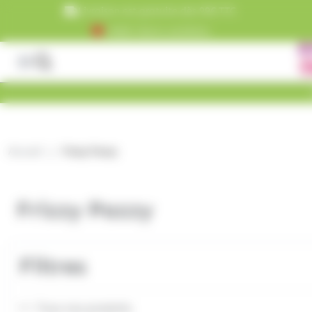
Panneau de gestion des cookies
Livraison est gratuite dès 99€ TTC
+5000 clients satisfaits
Accueil
Frizzy Pazzy
Frizzy Pazzy
Filtres
Tous nos produits