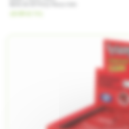
Boite de 50 Frizzy Pazzy Cola
19.99
€
TTC