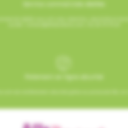
Service commerciale dédiée
mmercial dédié vous suit avec attention, réactivité et b
sucrée !
contact@allobonbons.com
/ 01.45.79.79.42
Paiement en ligne sécurisé
.com est entièrement sécurisé grâce au protocole SSL et à