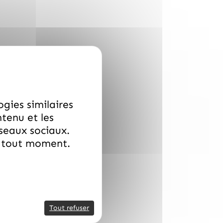
ogies similaires
ntenu et les
éseaux sociaux.
à tout moment.
zy Fraise
Tout refuser