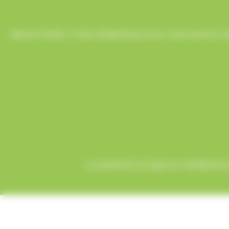
Besoin d’aide ? Chez AlloBonbons.com, notre service co
Le paiement en ligne sur AlloBonbons