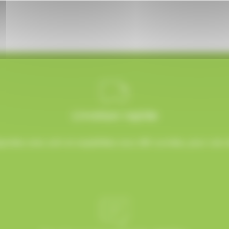
Livraison rapide
rées avec soin et expédiées sous 48h ouvrées, pour une ré