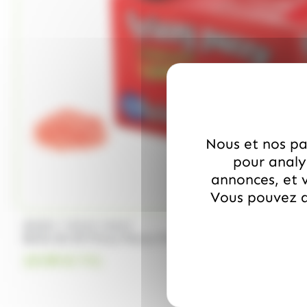
Nous et nos par
pour analys
annonces, et v
Vous pouvez a
/
BRABO
FRIZZY PAZZY
Boite de 50 Frizzy Pazzy Fraise
19.99
€
TTC