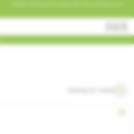
Acheter maintenant et payez dans 30 ou 60 jours, ou en
3 versements !
Fermer
Rechercher
des
produits
Showing all 3 results