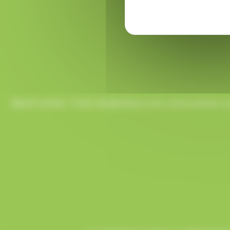
Besoin d’aide ? Chez AlloBonbons.com, notre service co