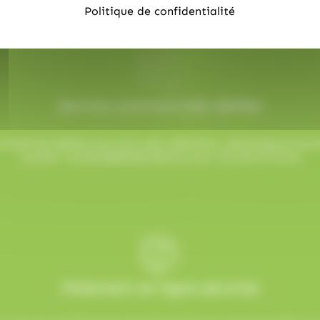
Politique de confidentialité
Service commerciale dédiée
mmercial dédié vous suit avec attention, réactivité et b
sucrée !
contact@allobonbons.com
/ 01.45.79.79.42
Paiement en ligne sécurisé