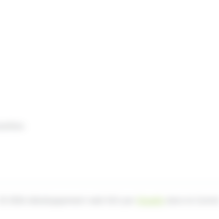
nelles
© 2026 développement web fait par
Ocsalis
dans le Canta