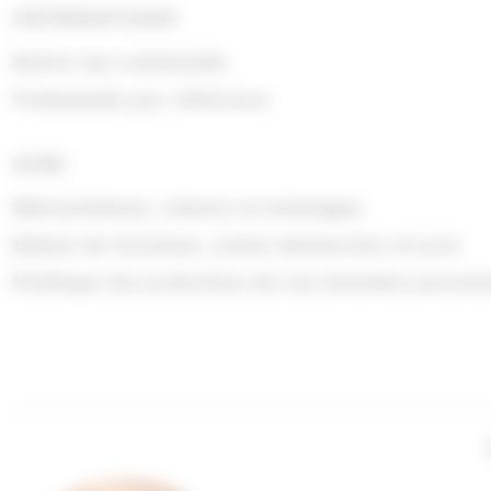
INFORMATIONS
Suivre ma commande
Commande par référence
AIDE
Rétractations, retours et échanges
Délais de livraison, zones desservies et prix
Politique de protection de vos données person