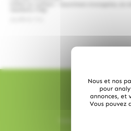
Coffret du confiseur – Assortiment d'orangettes, de c
mendiants 170gr
14.99
€
TTC
Nous et nos par
pour analys
annonces, et v
Vous pouvez a
Toutes vos commandes sont prépa