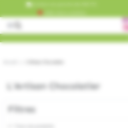
Panneau de gestion des cookies
Livraison est gratuite dès 99€ TTC
+5000 clients satisfaits
Accueil
L'Artisan Chocolatier
L'Artisan Chocolatier
Filtres
Tous nos produits