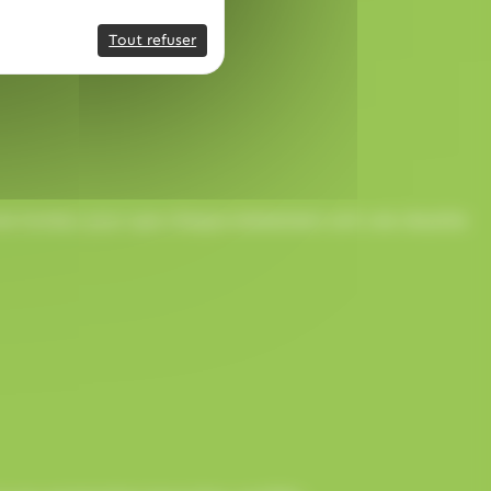
Tout refuser
onne humeur pour que chaque événement soit une réussite