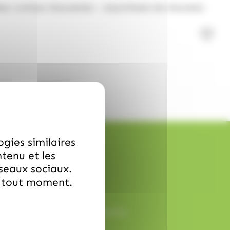
nés L'artisan Chocolatier – Assortiment de chocolats
ogies similaires
ntenu et les
éseaux sociaux.
à tout moment.
ception rapide et sans surprise.