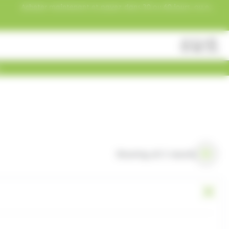
Acheter maintenant et payez dans 30 ou 60 jours, ou en
3 versements !
Fermer
Rechercher
des
produits
Showing all 2 results