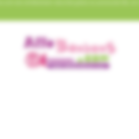
.com est entièrement sécurisé grâce au protocole SSL et à