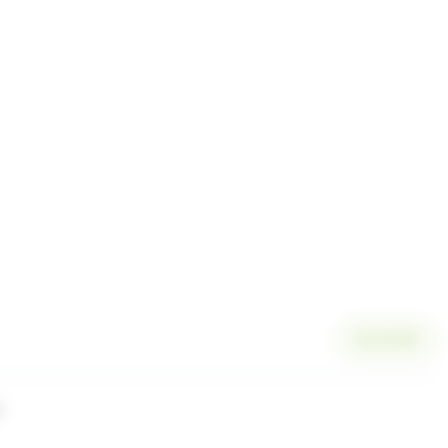
SCANNER
l