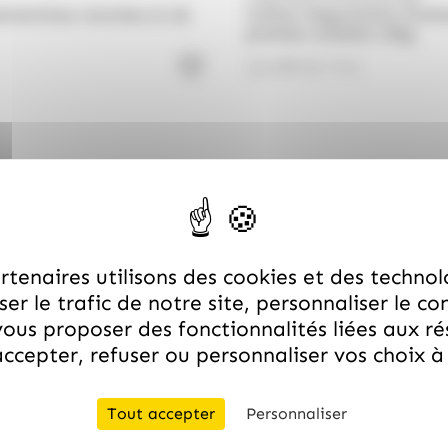
lémentines tranches et de
Coffret Dégustation Prali
pralinés noisette 150g
13.99
€
TTC
tenaires utilisons des cookies et des technol
er le trafic de notre site, personnaliser le co
ous proposer des fonctionnalités liées aux r
ccepter, refuser ou personnaliser vos choix 
Livraison rapide
rées avec soin et expédiées sous 48h ouvrées, pour une ré
Tout accepter
Personnaliser