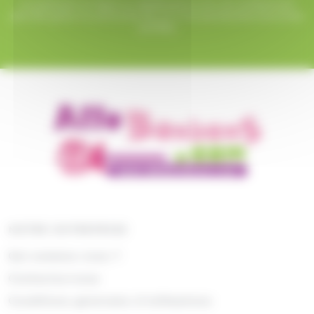
Le paiement en ligne sur AlloBonbons.com est entièrement
sécurisé grâce au protocole SSL et à nos partenaires bancaires
certifiés.
NOTRE ENTREPRISE
Qui sommes nous ?
Contactez-nous
Conditions générales d'utilisations