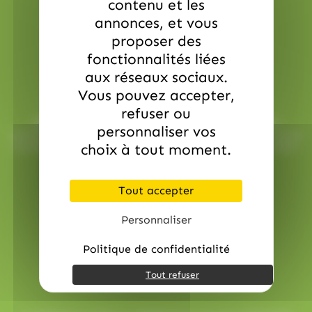
contenu et les
annonces, et vous
proposer des
fonctionnalités liées
aux réseaux sociaux.
Service commerciale dédiée
Vous pouvez accepter,
refuser ou
Besoin d’aide ? Chez AlloBonbons.com, notre service
personnaliser vos
commercial dédié vous suit avec attention, réactivité et bonne
humeur pour que chaque événement soit une réussite sucrée !
choix à tout moment.
contact@allobonbons.com
/ 01.45.79.79.42
Tout accepter
Personnaliser
Politique de confidentialité
Tout refuser
Paiement en ligne sécurisé