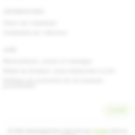
INFORMATIONS
Suivre ma commande
Commande par référence
AIDE
Rétractations, retours et échanges
Délais de livraison, zones desservies et prix
Politique de protection de vos données
personnelles
SCANNER
© 2026 développement web fait par
Ocsalis
dans le