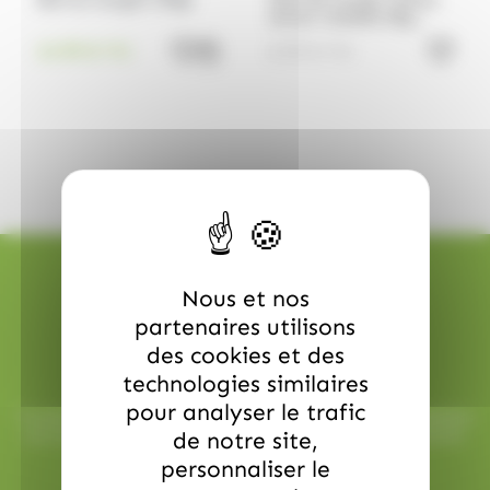
Œuf au nougat 120gr
Oeuf de nougat tendre
saveur noisette 60g
Maffren
quantité de Œuf au nougat 120gr
13.99
€
6.99
€
TTC
TTC
Nous et nos
partenaires utilisons
des cookies et des
Livraison rapide
technologies similaires
pour analyser le trafic
Toutes vos commandes sont préparées avec soin et expédiées
sous 48h ouvrées, pour une réception rapide et sans surprise.
de notre site,
personnaliser le