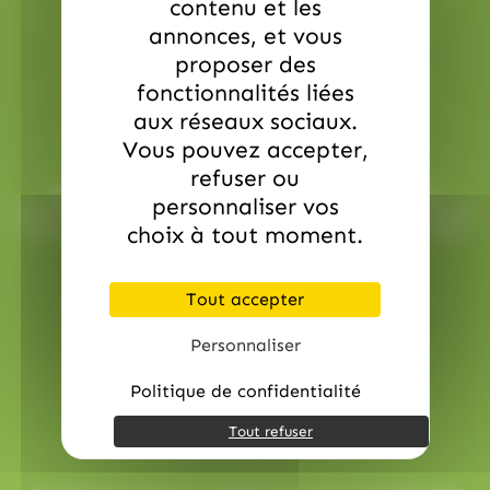
contenu et les
annonces, et vous
proposer des
fonctionnalités liées
aux réseaux sociaux.
Service commerciale dédiée
Vous pouvez accepter,
refuser ou
Besoin d’aide ? Chez AlloBonbons.com, notre service
personnaliser vos
commercial dédié vous suit avec attention, réactivité et bonne
humeur pour que chaque événement soit une réussite sucrée !
choix à tout moment.
contact@allobonbons.com
/ 01.45.79.79.42
Tout accepter
Personnaliser
Politique de confidentialité
Tout refuser
Paiement en ligne sécurisé