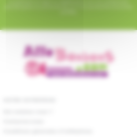
Le paiement en ligne sur AlloBonbons.com est entièrement
sécurisé grâce au protocole SSL et à nos partenaires bancaires
certifiés.
NOTRE ENTREPRISE
Qui sommes nous ?
Contactez-nous
Conditions générales d'utilisations