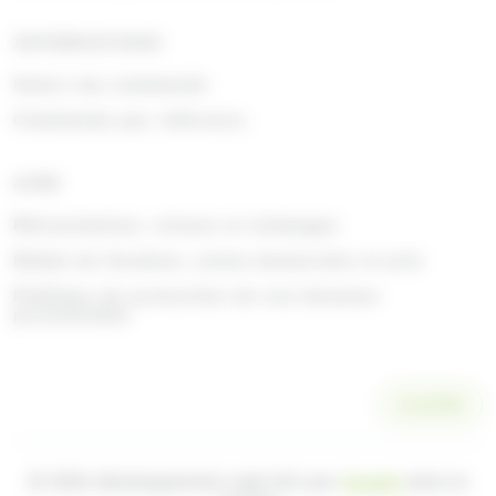
INFORMATIONS
Suivre ma commande
Commande par référence
AIDE
Rétractations, retours et échanges
Délais de livraison, zones desservies et prix
Politique de protection de vos données
personnelles
SCANNER
© 2026 développement web fait par
Ocsalis
dans le