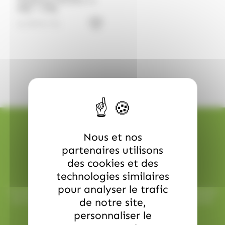
Telephone chocolat 3 x
40gr = 120g
11.99
€
TTC
Nous et nos
partenaires utilisons
des cookies et des
Livraison rapide
technologies similaires
pour analyser le trafic
Toutes vos commandes sont préparées avec soin et expédiées
sous 48h ouvrées, pour une réception rapide et sans surprise.
de notre site,
personnaliser le