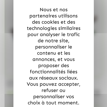
Nous et nos
partenaires utilisons
des cookies et des
technologies similaires
pour analyser le trafic
de notre site,
personnaliser le
contenu et les
annonces, et vous
proposer des
fonctionnalités liées
aux réseaux sociaux.
/
MARS
ALLOBONBONS GOURMANDISE
Vous pouvez accepter,
Too Mini, sac de 700gr
refuser ou
quanti
18.99
€
TTC
personnaliser vos
choix à tout moment.