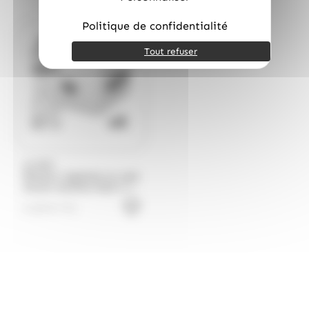
Politique de confidentialité
Bientôt de retour
Tout refuser
ALPRO
Boisson végétale au soja
saveur banane Alpro 1L
– Carton de 8
4.20
€
TTC