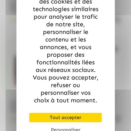
des cookies et des
ALPRO
ALPRO
Boisson à base de soja
ALPRO Boisson
technologies similaires
riche en protéines
Protéinée Caramel
pour analyser le trafic
végétales ALPRO 1L
Macchiato 250ML
quantité de Boisson à base de soj
quanti
4.20
€
1.99
€
TTC
TTC
de notre site,
personnaliser le
contenu et les
annonces, et vous
Bientôt de retour
proposer des
fonctionnalités liées
aux réseaux sociaux.
Vous pouvez accepter,
refuser ou
personnaliser vos
choix à tout moment.
ALPRO
ALPRO
ALPRO Boisson Soja
Lait de Noix de coco
Protéinée Chocolat
Barista 1L pour
250ML
professionnel Alpro
Tout accepter
quantité de ALPRO Boisson Soja P
1.99
€
4.20
€
TTC
TTC
Personnaliser