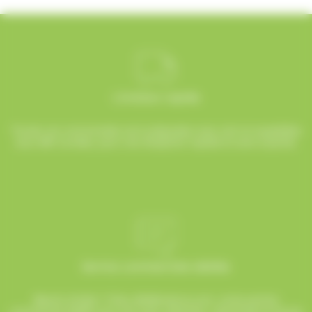
Livraison rapide
Toutes vos commandes sont préparées avec soin et expédiées
sous 48h ouvrées, pour une réception rapide et sans surprise.
Service commerciale dédiée
Besoin d’aide ? Chez AlloBonbons.com, notre service
commercial dédié vous suit avec attention, réactivité et bonne