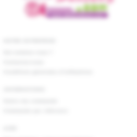
NOTRE ENTREPRISE
Qui sommes nous ?
Contactez-nous
Conditions générales d'utilisations
INFORMATIONS
Suivre ma commande
Commande par référence
AIDE