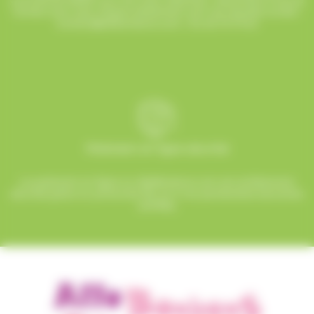
humeur pour que chaque événement soit une réussite sucrée !
contact@allobonbons.com
/ 01.45.79.79.42
Paiement en ligne sécurisé
Le paiement en ligne sur AlloBonbons.com est entièrement
sécurisé grâce au protocole SSL et à nos partenaires bancaires
certifiés.