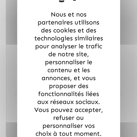
Nous et nos
partenaires utilisons
des cookies et des
technologies similaires
Produit frequement achetés
pour analyser le trafic
de notre site,
personnaliser le
contenu et les
annonces, et vous
proposer des
fonctionnalités liées
Ballotin d'assortiment de chocolats Gold Line 250gr
Hamlet
aux réseaux sociaux.
Vous pouvez accepter,
Prix total :
€
refuser ou
personnaliser vos
TOUT AJOUTER AU PANIER
choix à tout moment.