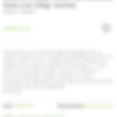
Gold Line 250gr Hamlet
/
HAMLET
HAMLET
10.99
€
TTC
Des bonbons au chocolat belge emballés dans un
coffret cadeau avec un papier d’emballage festif et un
nœud noué à la main. Chaque bonbon consiste d’un
délicieux fourrage enrobé de chocolat (blanc – lait –
noir), variant entre vanille, mousse au chocolat,
caramel, pistache, noisette, orange ou fraise.
Ce produit est fabriqué à partir de chocolat équitable.
Ce produit est fait en Belgique.
20 pièces
UGS
Disponibilité
H710001760
Bientôt de retour
Livraison gratuite dès 99€ TTC