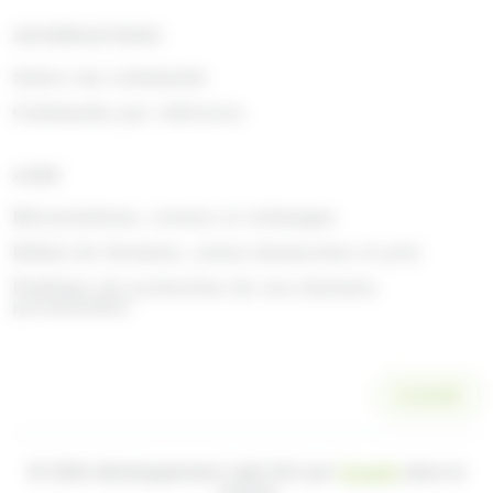
INFORMATIONS
Suivre ma commande
Commande par référence
AIDE
Rétractations, retours et échanges
Délais de livraison, zones desservies et prix
Politique de protection de vos données
personnelles
SCANNER
© 2026 développement web fait par
Ocsalis
dans le
Cantal