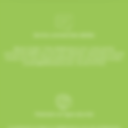
Service commerciale dédiée
Besoin d’aide ? Chez AlloBonbons.com, notre service
commercial dédié vous suit avec attention, réactivité et bonne
humeur pour que chaque événement soit une réussite sucrée !
contact@allobonbons.com
/ 01.45.79.79.42
Paiement en ligne sécurisé
Le paiement en ligne sur AlloBonbons.com est entièrement