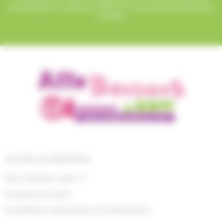
sécurisé grâce au protocole SSL et à nos partenaires bancaires
certifiés.
NOTRE ENTREPRISE
Qui sommes nous ?
Contactez-nous
Conditions générales d'utilisations