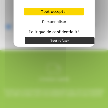
TOUT AJOUTER À LA LISTE D'ENVIES
Tout accepter
Personnaliser
Ballotin d'assortiment de chocolats Gold Line 250gr
(
10.99
€
)
TTC
Hamlet
Politique de confidentialité
Tout refuser
Livraison rapide
Toutes vos commandes sont préparées avec soin et expédiées
sous 48h ouvrées, pour une réception rapide et sans surprise.