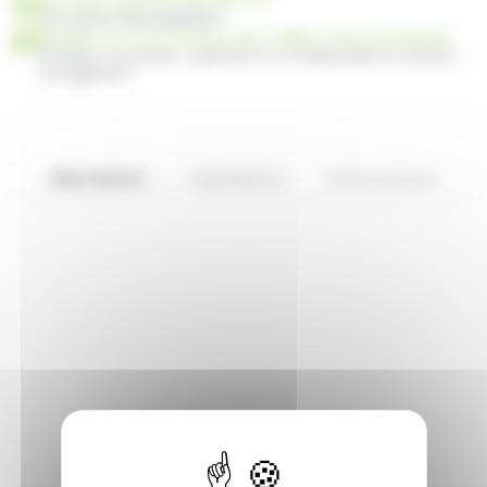
en France Métropolitaine
Profitez de 30 ou 60 jours pour régler votre commande
Facilitez vos achats : paiement en 3x disponible au moment
du règlement
Description
Ingrédients
Informations