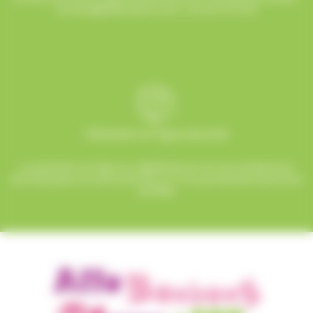
contact@allobonbons.com
/ 01.45.79.79.42
Paiement en ligne sécurisé
Le paiement en ligne sur AlloBonbons.com est entièrement
sécurisé grâce au protocole SSL et à nos partenaires bancaires
certifiés.