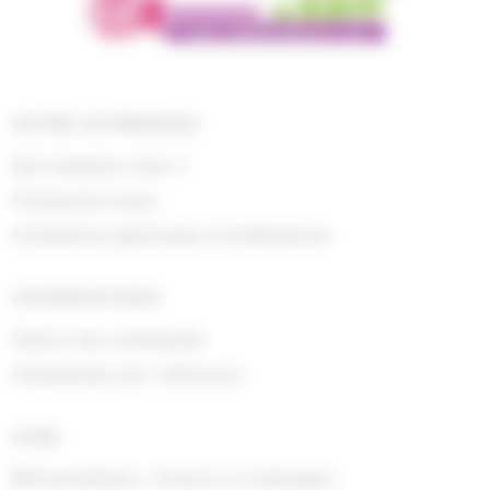
NOTRE ENTREPRISE
Qui sommes nous ?
Contactez-nous
Conditions générales d'utilisations
INFORMATIONS
Suivre ma commande
Commande par référence
AIDE
Rétractations, retours et échanges