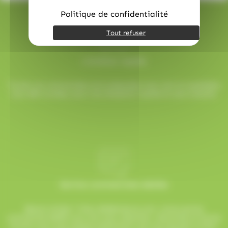
Politique de confidentialité
Tout refuser
Livraison rapide
Toutes vos commandes sont préparées avec soin et expédiées
sous 48h ouvrées, pour une réception rapide et sans surprise.
Service commerciale dédiée
Besoin d’aide ? Chez AlloBonbons.com, notre service
commercial dédié vous suit avec attention, réactivité et bonne
humeur pour que chaque événement soit une réussite sucrée !