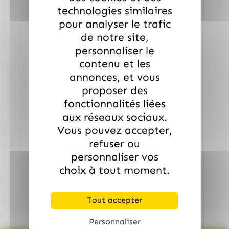
technologies similaires
pour analyser le trafic
de notre site,
personnaliser le
contenu et les
Batna 150gr Krema
annonces, et vous
proposer des
Prix total :
€
fonctionnalités liées
TOUT AJOUTER AU PANIER
aux réseaux sociaux.
Vous pouvez accepter,
refuser ou
TOUT AJOUTER À LA LISTE D'ENVIES
personnaliser vos
choix à tout moment.
(
1.60
€
)
TTC
Batna 150gr Krema
Tout accepter
Personnaliser