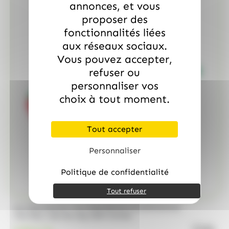
annonces, et vous
proposer des
fonctionnalités liées
aux réseaux sociaux.
Vous pouvez accepter,
refuser ou
personnaliser vos
choix à tout moment.
Tout accepter
Personnaliser
Politique de confidentialité
Tout refuser
/
ALLOBONBONS
ALLOBONBONS GOURMANDISE
Too Doo, asst de 1kg 100% haribo