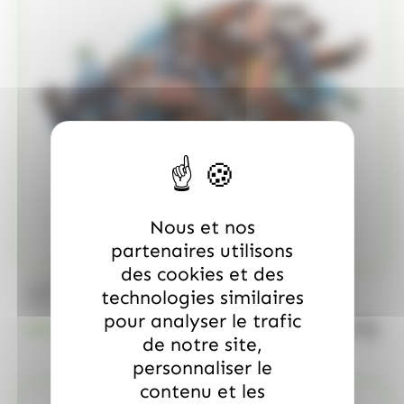
Nous et nos
partenaires utilisons
des cookies et des
/
MARS
ALLOBONBONS GOURMANDISE
technologies similaires
Too Mini, sac de 700gr
pour analyser le trafic
quanti
18.99
€
TTC
de notre site,
personnaliser le
contenu et les