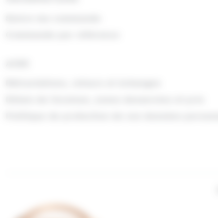
Suivre ma commande
Commande par référence
AIDE
Rétractations, retours et échanges
Délais de livraison, zones desservies et prix
Politique de protection de vos données person