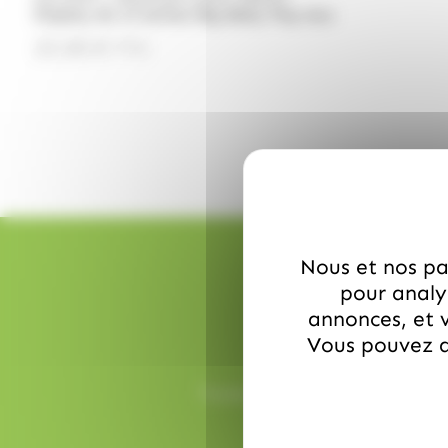
Display de 12 boites Big Baby Pop duo
22.50
€
TTC
Nous et nos par
pour analys
annonces, et v
Vous pouvez a
Toutes vos commandes sont prépa