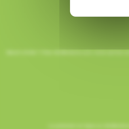
Besoin d’aide ? Chez AlloBonbons.com, notre service co
Le paiement en ligne sur AlloBonbons