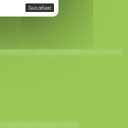
Tout refuser
onne humeur pour que chaque événement soit une réussite
 nos partenaires bancaires certifiés.