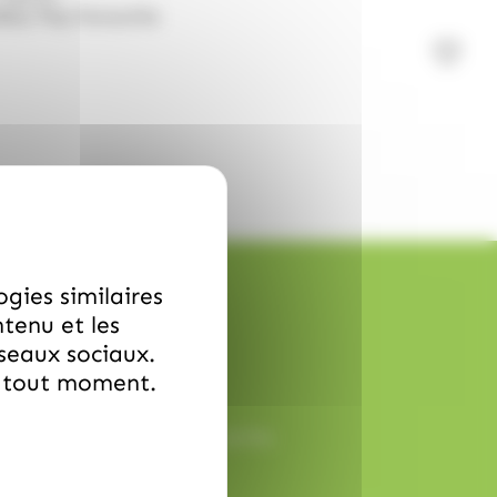
Baby Pop Favourite
ogies similaires
ntenu et les
éseaux sociaux.
à tout moment.
ception rapide et sans surprise.