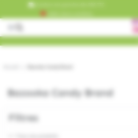
Panneau de gestion des cookies
Livraison est gratuite dès 99€ TTC
+5000 clients satisfaits
Accueil
Bazooka Candy Brand
Bazooka Candy Brand
Filtres
Tous nos produits