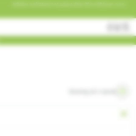
Acheter maintenant et payez dans 30 ou 60 jours, ou en
3 versements !
Fermer
Rechercher
des
produits
Showing all 2 results