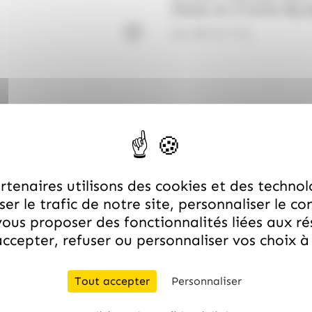
Display de 12 boites Big 
21.99
€
TTC
tenaires utilisons des cookies et des technol
er le trafic de notre site, personnaliser le co
ous proposer des fonctionnalités liées aux r
Livraison rapide
ccepter, refuser ou personnaliser vos choix 
rées avec soin et expédiées sous 48h ouvrées, pour une ré
Tout accepter
Personnaliser