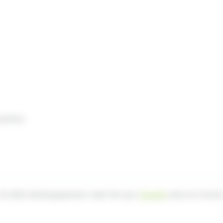
nelles
© 2026 développement web fait par
Ocsalis
dans le Canta