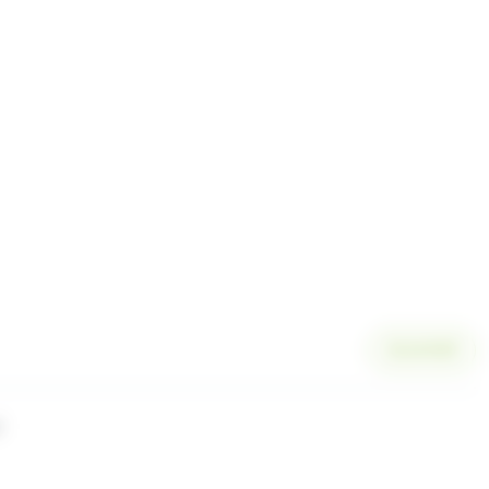
SCANNER
l