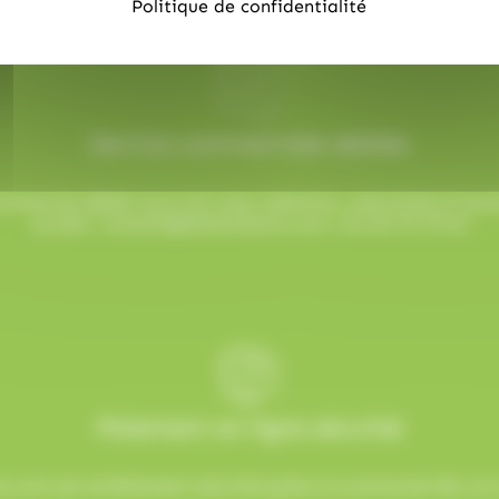
Politique de confidentialité
Service commerciale dédiée
mmercial dédié vous suit avec attention, réactivité et b
sucrée !
contact@allobonbons.com
/ 01.45.79.79.42
Paiement en ligne sécurisé
.com est entièrement sécurisé grâce au protocole SSL et à