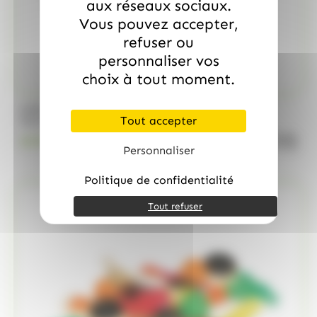
aux réseaux sociaux.
Vous pouvez accepter,
refuser ou
personnaliser vos
choix à tout moment.
/
MARS
ALLOBONBONS GOURMANDISE
Tout accepter
Too Mini, sac de 700gr
quanti
18.99
€
TTC
Personnaliser
Politique de confidentialité
Tout refuser