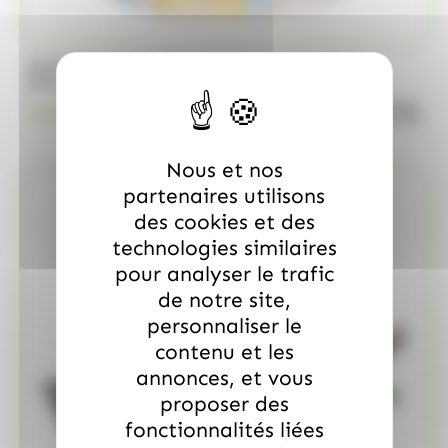
/
BRABO
FUNNY CANDY
Boite de 500 Soucoupes aux fruits Look o Look
quanti
23.00
€
TTC
Nous et nos
partenaires utilisons
des cookies et des
technologies similaires
pour analyser le trafic
de notre site,
personnaliser le
contenu et les
annonces, et vous
proposer des
fonctionnalités liées