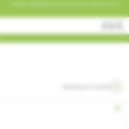
Acheter maintenant et payez dans 30 ou 60 jours, ou en
3 versements !
Fermer
Rechercher
des
produits
Showing all 15 results