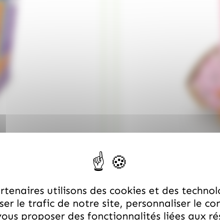
/
CARAMBAR & CO
CARAMBA
Boite de 180 Carambar b
24.99
€
quantité de Boite de 180 Caramba
TTC
tenaires utilisons des cookies et des technol
er le trafic de notre site, personnaliser le co
ous proposer des fonctionnalités liées aux r