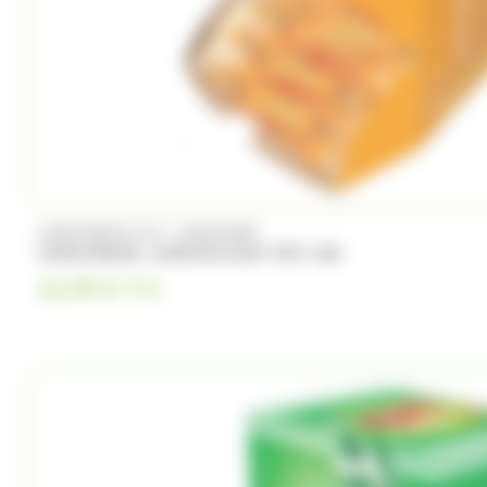
/
CARAMBAR & CO
CARAMBAR
CARAMBARS, CARANOUGAT BTE 180
24.99
€
TTC