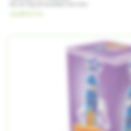
Sac de 1Kg de Carambar Mini Mixt
15.99
€
TTC