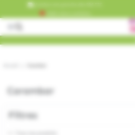
Panneau de gestion des cookies
Livraison est gratuite dès 99€ TTC
+5000 clients satisfaits
Accueil
Carambar
Carambar
Filtres
Tous nos produits