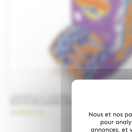
/
CARAMBAR & CO
CARAMBAR
Boite de 180 Carambar atomic
24.99
€
TTC
Nous et nos par
pour analys
annonces, et v