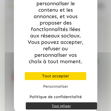
personnaliser le
quanti
18.99
€
TTC
contenu et les
annonces, et vous
proposer des
fonctionnalités liées
aux réseaux sociaux.
Vous pouvez accepter,
refuser ou
personnaliser vos
choix à tout moment.
Tout accepter
Personnaliser
Politique de confidentialité
Tout refuser