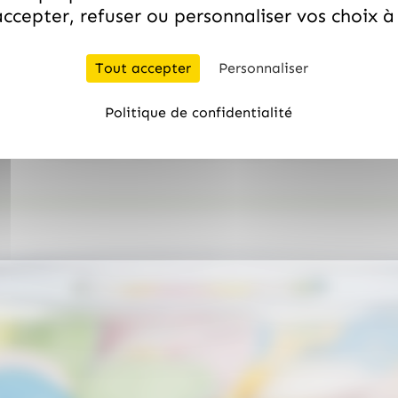
ccepter, refuser ou personnaliser vos choix 
(
4.99
€
)
TTC
CONFITURE MONTAGNARDE 370G
Tout accepter
Personnaliser
Politique de confidentialité
Vous aimerez aussi