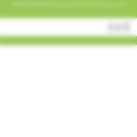
Acheter maintenant et payez dans 30 ou 60 jours, ou en
3 versements !
Fermer
Rechercher
des
produits