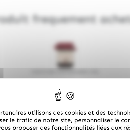
oduit frequement ache
CONFITURE MONTAGNARDE 370G
Prix total :
€
TOUT AJOUTER AU PANIER
tenaires utilisons des cookies et des technol
er le trafic de notre site, personnaliser le co
TOUT AJOUTER À LA LISTE D'ENVIES
ous proposer des fonctionnalités liées aux r