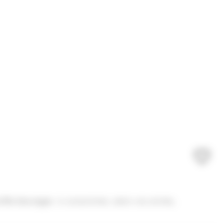
ille
Sauvages
à consommer, selon vos envies,