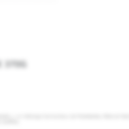
 370G
arde »
, un mélange harmonieux de
Framboise, Mûre et Myrt
s
muffins.