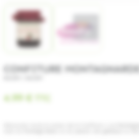
CONFITURE MONTAGNARDE
/
BAUDRY
BAUDRY
4.99
€
TTC
Découvrez toute la saveur de la Confiture
« La Montagn
avec du
fromage blanc
ou du
yaourt,
des
gâteaux
ou de