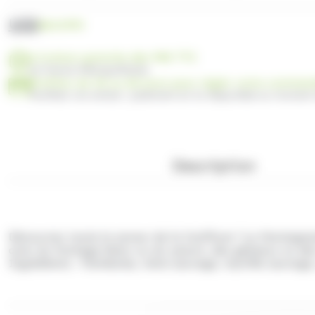
UGS
BA31993
Livraison gratuite dès 99€ TTC
en France Métropolitaine
Profitez de 30 ou 60 jours pour régler votre comma
Facilitez vos achats : paiement en 3x disponible au moment
Description
Découvrez toute la saveur de la Confiture
"La Montagna
avec du
fromage blanc
ou du
yaourt,
des
gâteaux
ou de
Ingrédients : framboise, mûre sauvage, myrtille sauvage, s