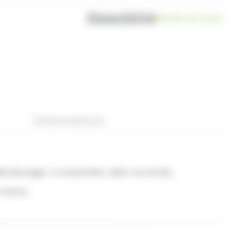
Disponibilité
Bientôt de retour
Informations
le
Sauvages
à consommer, selon vos envies,
citron).