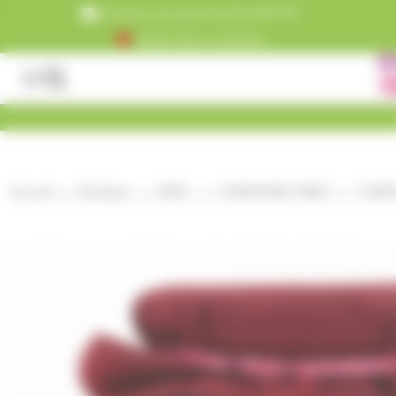
Panneau de gestion des cookies
Livraison est gratuite dès 99€ TTC
+5000 clients satisfaits
Accueil
Boutique
NOËL
CONFISERIE FINES
CONF