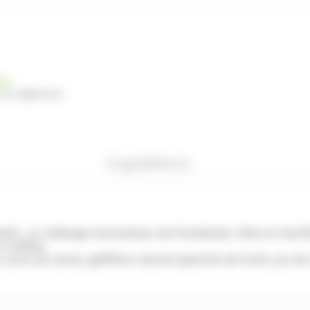
nde
 du règlement
Ingrédients
rde"
, un mélange harmonieux de
Framboise, Mûre et Myrtil
s
muffins.
ucre de canne, gélifiant naturel (pectine de fruits, jus de 