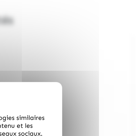
tés
ogies similaires
ntenu et les
éseaux sociaux.