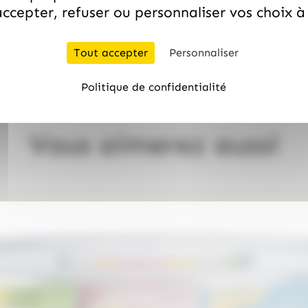
ccepter, refuser ou personnaliser vos choix 
TOUT AJOUTER À LA LISTE D'ENVIES
Tout accepter
Personnaliser
e assortiment escargots au chocolat pralinés Hamlet 195g
Politique de confidentialité
Vous aimerez aussi