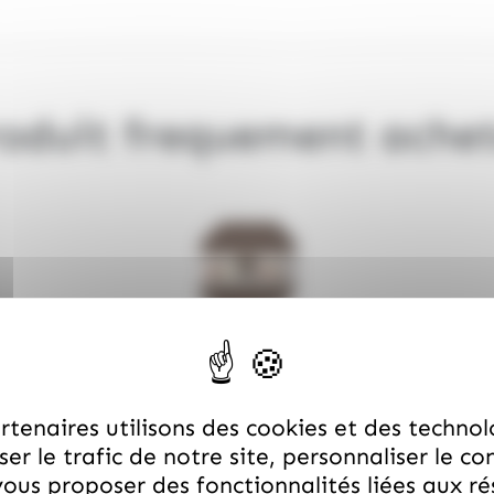
oduit frequement ache
Boîte assortiment escargots au chocolat pralinés Hamlet 195gr
Prix total :
€
tenaires utilisons des cookies et des technol
er le trafic de notre site, personnaliser le co
TOUT AJOUTER AU PANIER
ous proposer des fonctionnalités liées aux r