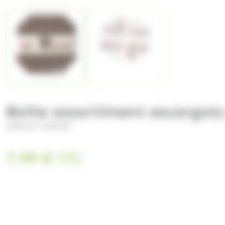
Boîte assortiment escargots
/
HAMLET
HAMLET
7.99
€
TTC