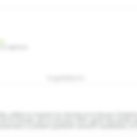
nde
 du règlement
Ingrédients
, mêlant le croquant du chocolat et la douceur fondante d
s de fin d’année, que ce soit pour offrir, garnir des panie
echerchent un produit qualitatif, attractif visuellement, 