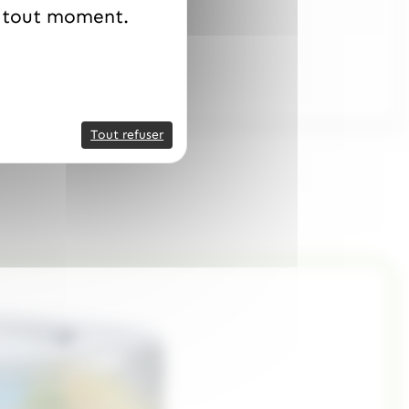
à tout moment.
(
7.99
€
)
TTC
r
Tout refuser