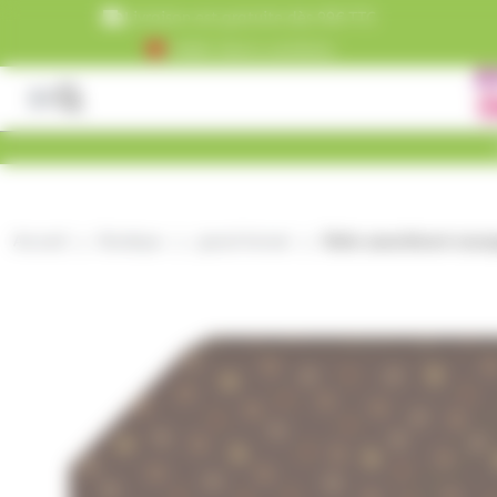
Panneau de gestion des cookies
Livraison est gratuite dès 99€ TTC
+5000 clients satisfaits
Accueil
Boutique
grand format
Boîte assortiment escar