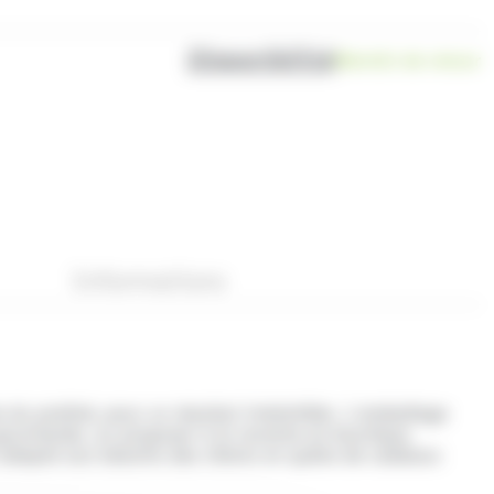
Disponibilité
Bientôt de retour
Informations
u praliné, pour un résultat irrésistible. L’emballage
rs gourmands, ou proposer à la revente en boutique.
et adapté aux besoins des clients en quête de cadeaux