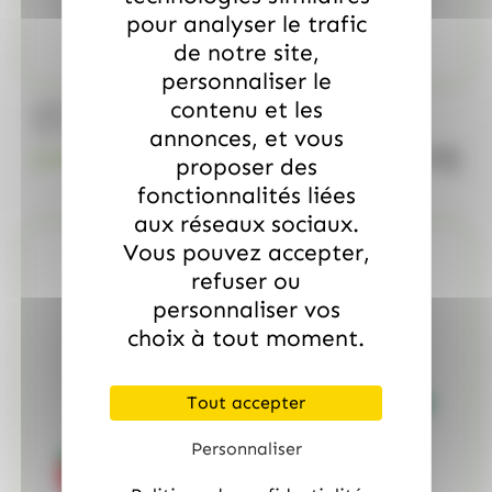
pour analyser le trafic
de notre site,
personnaliser le
contenu et les
/
MARS
ALLOBONBONS GOURMANDISE
Too Mini, sac de 700gr
annonces, et vous
quanti
18.99
€
TTC
proposer des
fonctionnalités liées
aux réseaux sociaux.
Vous pouvez accepter,
refuser ou
personnaliser vos
choix à tout moment.
Tout accepter
Personnaliser