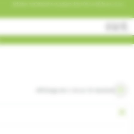
Acheter maintenant et payez dans 30 ou 60 jours, ou en
3 versements !
Fermer
Rechercher
des
produits
Affichage de 1–16 sur 22 résultats