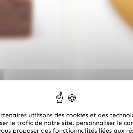
/
ROY RENÉ
ROY RENÉ
Calinous à l'orange 1.4K 
59.00
€
quantité de Calinous chocolats/noi
TTC
tenaires utilisons des cookies et des technol
er le trafic de notre site, personnaliser le co
ous proposer des fonctionnalités liées aux r