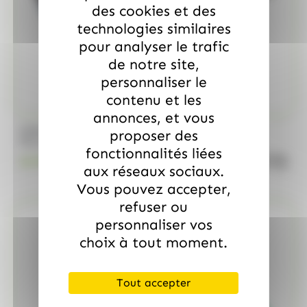
des cookies et des
technologies similaires
pour analyser le trafic
de notre site,
personnaliser le
contenu et les
annonces, et vous
/
MARS
ALLOBONBONS GOURMANDISE
proposer des
Too Mini, sac de 700gr
fonctionnalités liées
quanti
18.99
€
TTC
aux réseaux sociaux.
Vous pouvez accepter,
refuser ou
personnaliser vos
choix à tout moment.
Tout accepter