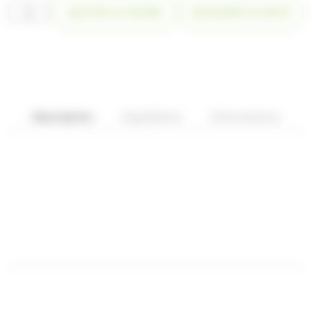
quantité
AJOUTER AU PANIER
DEMANDER UN DEVIS
de
NOUGAT
BLANC,
ETUI
220gr
ROY
RENE
Description
Ingrédients
Informations