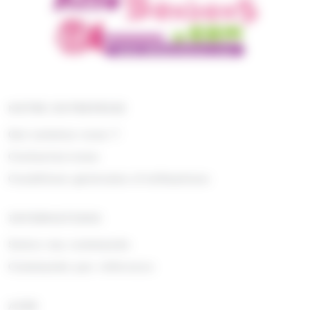
NOTRE ENTREPRISE
Qui sommes nous ?
Contactez-nous
Conditions générales d'utilisations
INFORMATIONS
Suivre ma commande
Commande par référence
AIDE