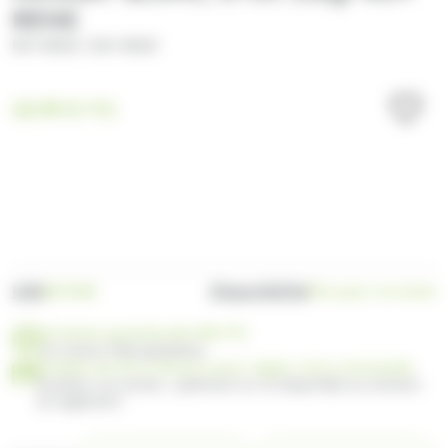
RENE
/
ROY RENÉ
ROY RENÉ
10.99
€
TTC
UGS
Disponibilité
ROY008
Plus que 1 en stock
Livraison gratuite dès 99€ TTC
en France Métropolitaine
Profitez de 30 ou 60 jours pour régler votre commande
Facilitez vos achats : paiement en 3x disponible au moment
du règlement