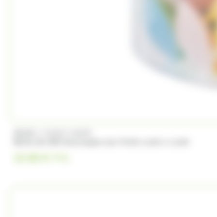
/
BRABO
FUNNY CANDY
Boite de 500 Soucoupes aux fruits Look o Look
23.00
€
TTC