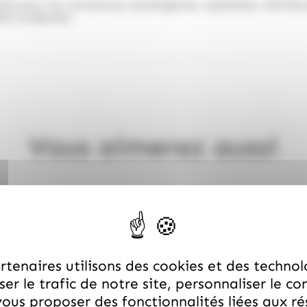
aite pour les commerces, boulangeries, supérettes, distrib
le à emporter.
Vous aimerez aussi
tenaires utilisons des cookies et des technol
er le trafic de notre site, personnaliser le co
ous proposer des fonctionnalités liées aux r