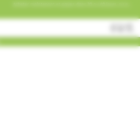
Acheter maintenant et payez dans 30 ou 60 jours, ou en
3 versements !
Fermer
Rechercher
des
produits