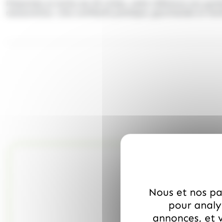
Présentée en boîte de 30 unités, cette référence est parf
restauration. Une confiserie pratique, gourmande et faci
Nous et nos par
pour analys
annonces, et v