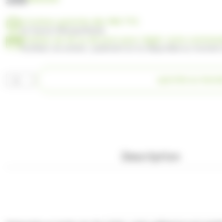
Livraison gratuite dès 99€ TTC
en France Métropolitaine
Profitez de 30 ou 60 jours pour régler votre comma
Facilitez vos achats : paiement en 3x disponible au moment
quantité
AJOUTER AU PANI
de
NOUVEAU
Nestlé
La
Gaufrette
30g
–
Boîte
Description
de
30