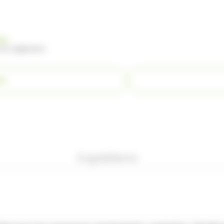
nde
 du règlement
ER
Ingrédients