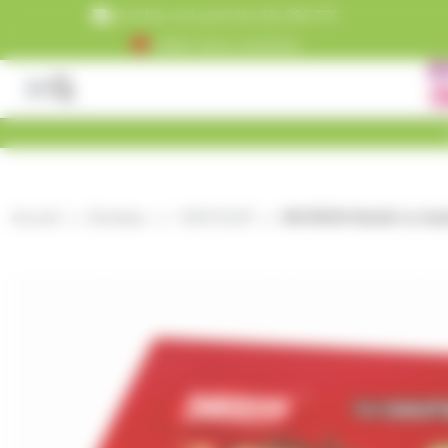
Panneau de gestion des cookies
Livraison est gratuite dès 99€ TTC
+5000 clients satisfaits
Accueil
Boutique
CHOCOLAT
NOUVEAU Nestlé La Gaufr