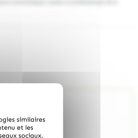
uteurs automatiques, snacks et professionnels de la
ogies similaires
ntenu et les
éseaux sociaux.