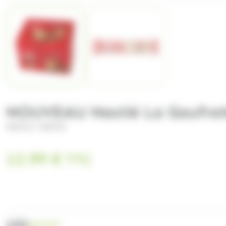
NOUVEAU Nestlé La Gaufrett
/
NESTLE
NESTLE
13.99
€
TTC
UGS
NES4202