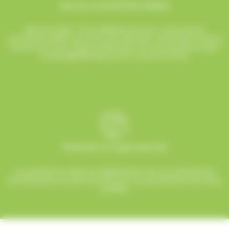
Service commerciale dédiée
Besoin d’aide ? Chez AlloBonbons.com, notre service
commercial dédié vous suit avec attention, réactivité et bonne
humeur pour que chaque événement soit une réussite sucrée !
contact@allobonbons.com
/ 01.45.79.79.42
Paiement en ligne sécurisé
Le paiement en ligne sur AlloBonbons.com est entièrement
sécurisé grâce au protocole SSL et à nos partenaires bancaires
certifiés.