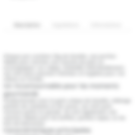
Description
Ingrédients
Informations
Chaque pot contient 25g de Nutella, une portion
idéale pour tartiner une tranche de pain ou
accompagner vos crêpes. Emballés individuellement,
ces mini-pots assurent fraîcheur et hygiène pour vos
clients ou invités.
Un incontournable pour les moments
gourmands
Confectionnés avec le goût unique de Nutella, mélange
parfait de noisettes et de cacao, ces mini-pots
raviront petits et grands. Ils sont également une
solution idéale pour les buffets, paniers-repas, ou les
kits de bienvenue.
Caractéristiques principales