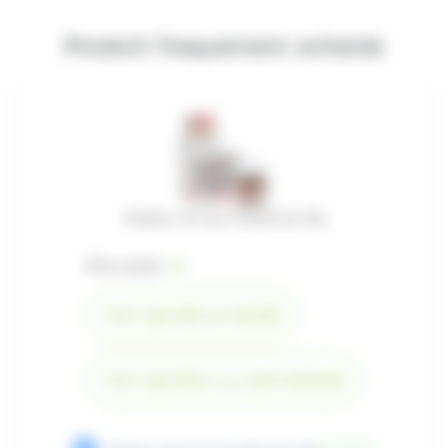
Produit frequement achetés
Display mini pot Nutella de 25g
Prix total :
€
TOUT AJOUTER AU PANIER
TOUT AJOUTER À LA LISTE D'ENVIES
(
1.11
€
)
TTC