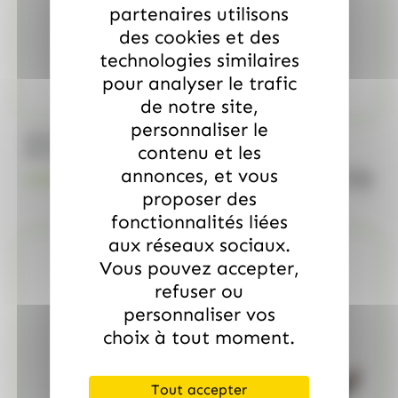
partenaires utilisons
des cookies et des
technologies similaires
pour analyser le trafic
de notre site,
personnaliser le
/
BRABO
FUNNY CANDY
contenu et les
Boite de 500 Soucoupes aux fruits Look o Look
annonces, et vous
quanti
23.00
€
TTC
proposer des
fonctionnalités liées
aux réseaux sociaux.
Vous pouvez accepter,
refuser ou
personnaliser vos
choix à tout moment.
Tout accepter