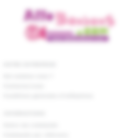
NOTRE ENTREPRISE
Qui sommes nous ?
Contactez-nous
Conditions générales d'utilisations
INFORMATIONS
Suivre ma commande
Commande par référence