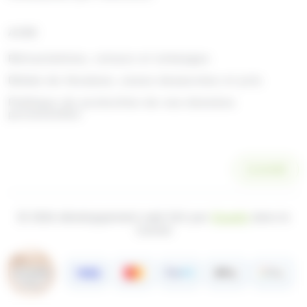
AIDE
Rétractations, retours et échanges
Délais de livraison, zones desservies et prix
Politique de protection de vos données
personnelles
SCANNER
© 2026 développement web fait par
Ocsalis
dans le
Cantal