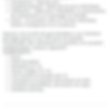
Contenance
: 25g par pot.
Conditionnement
: Boîte de 64 pots individuels.
Utilisation
: Idéal pour l’hôtellerie, la restauration,
les événements ou à partager en famille.
Atout
: Un produit culte au format individuel,
facile à transporter et à conserver.
Ajoutez une touche de gourmandise à vos moments
partagés grâce à ces mini-pots de Nutella.
Commandez dès maintenant et profitez d’un produit
emblématique, toujours apprécié !
INGREDIENTS :
Sucre
Huile de palme
Noisettes
(13 %)
Cacao maigre
(7,4 %)
Lait écrémé en poudre
(6,6 %)
Lactosérum en poudre
(provenant du lait)
Lécithine
(émulsifiant, provenant du soja)
Vanilline
(arôme).