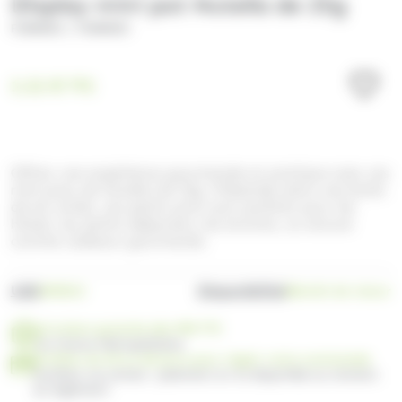
Display mini pot Nutella de 25g
/
FERRERO
FERRERO
1.11
€
TTC
Offrez une expérience gourmande et pratique avec ces
mini-pots de Nutella de 25g. Présentés dans une boîte
de 64 unités, ces petits pots sont parfaits pour les
hôtels, les petits-déjeuners, les brunchs, ou encore
comme cadeaux gourmands.
UGS
Disponibilité
SW001C
Bientôt de retour
Livraison gratuite dès 99€ TTC
en France Métropolitaine
Profitez de 30 ou 60 jours pour régler votre commande
Facilitez vos achats : paiement en 3x disponible au moment
du règlement