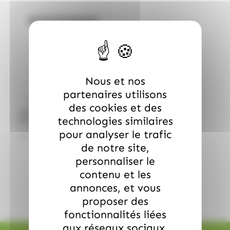
Bientôt de retour
Nous et nos
partenaires utilisons
des cookies et des
/
FERRERO
FERRERO
technologies similaires
Nutella 3kilo
pour analyser le trafic
26.50
€
TTC
de notre site,
personnaliser le
contenu et les
annonces, et vous
proposer des
fonctionnalités liées
aux réseaux sociaux.