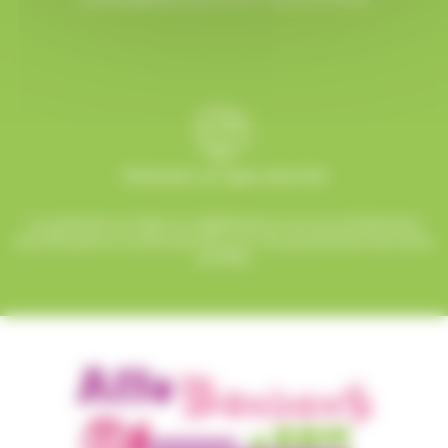
Paiement en ligne sécurisé
Le paiement en ligne sur AlloBonbons.com est entièrement
sécurisé grâce au protocole SSL et à nos partenaires bancaires
certifiés.