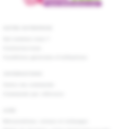
NOTRE ENTREPRISE
Qui sommes nous ?
Contactez-nous
Conditions générales d'utilisations
INFORMATIONS
Suivre ma commande
Commande par référence
AIDE
Rétractations, retours et échanges