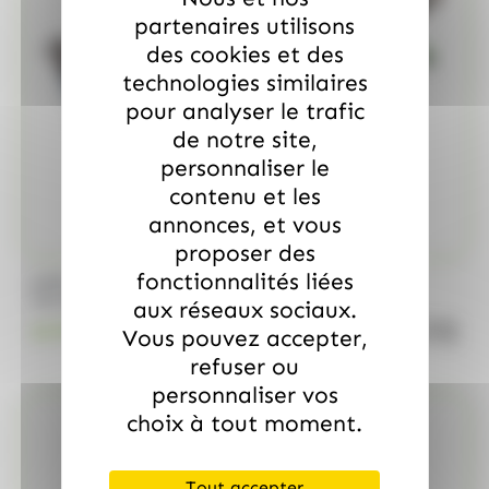
partenaires utilisons
des cookies et des
technologies similaires
pour analyser le trafic
de notre site,
personnaliser le
contenu et les
annonces, et vous
proposer des
fonctionnalités liées
/
MARS
ALLOBONBONS GOURMANDISE
Too Mini, sac de 700gr
aux réseaux sociaux.
quanti
18.99
€
TTC
Vous pouvez accepter,
refuser ou
personnaliser vos
choix à tout moment.
Tout accepter