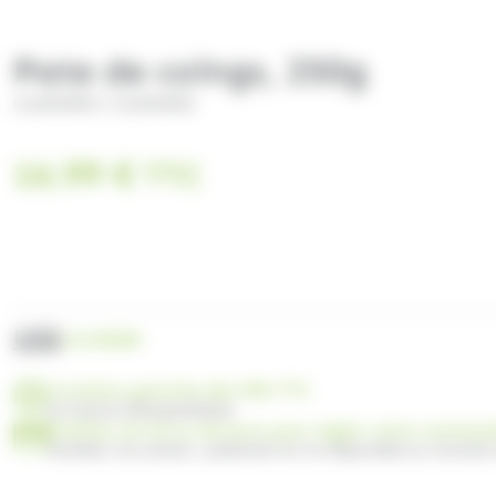
Pate de coings, 250g
/
LILAMAND
LILAMAND
16.99
€
TTC
UGS
LIL05008
Livraison gratuite dès 99€ TTC
en France Métropolitaine
Profitez de 30 ou 60 jours pour régler votre comma
Facilitez vos achats : paiement en 3x disponible au moment