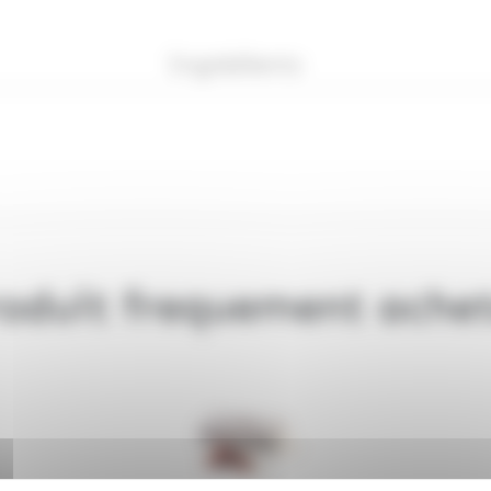
Ingrédients
oduit frequement ache