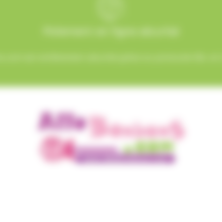
Paiement en ligne sécurisé
.com est entièrement sécurisé grâce au protocole SSL et à