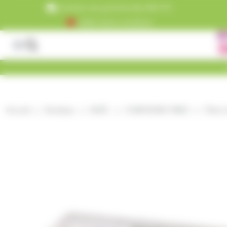
Panneau de gestion des cookies
Livraison est gratuite dès 99€ TTC
+5000 clients satisfaits
Accueil
Boutique
NOËL
CONFISERIE FINES
Pâtes d