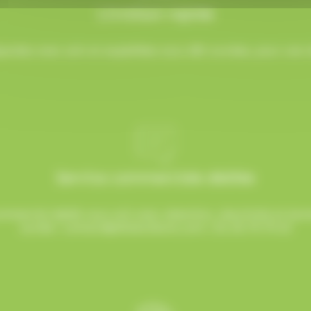
Livraison rapide
rées avec soin et expédiées sous 48h ouvrées, pour une ré
Service commerciale dédiée
mmercial dédié vous suit avec attention, réactivité et b
sucrée !
contact@allobonbons.com
/ 01.45.79.79.42