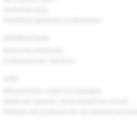
Contactez-nous
Conditions générales d'utilisations
INFORMATIONS
Suivre ma commande
Commande par référence
AIDE
Rétractations, retours et échanges
Délais de livraison, zones desservies et prix
Politique de protection de vos données person