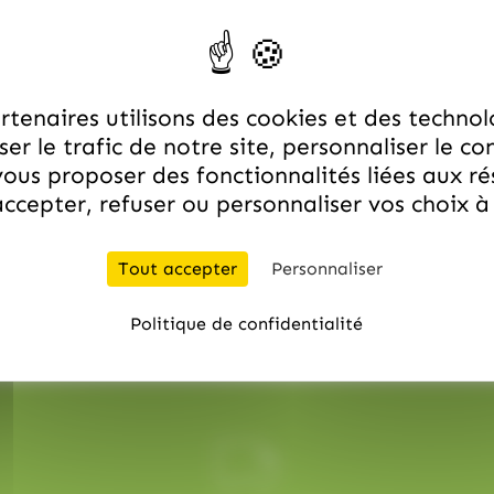
Pate de coings, 250g
Prix total :
€
tenaires utilisons des cookies et des technol
TOUT AJOUTER AU PANIER
er le trafic de notre site, personnaliser le co
ous proposer des fonctionnalités liées aux r
ccepter, refuser ou personnaliser vos choix 
TOUT AJOUTER À LA LISTE D'ENVIES
Tout accepter
Personnaliser
(
16.99
€
)
TTC
Pate de coings, 250g
Politique de confidentialité