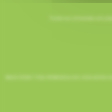
Toutes vos commandes sont prépa
Besoin d’aide ? Chez AlloBonbons.com, notre service co