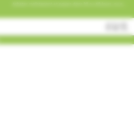
Acheter maintenant et payez dans 30 ou 60 jours, ou en
3 versements !
Fermer
Rechercher
des
produits