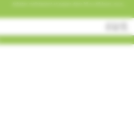
Acheter maintenant et payez dans 30 ou 60 jours, ou en
3 versements !
Fermer
Rechercher
des
produits