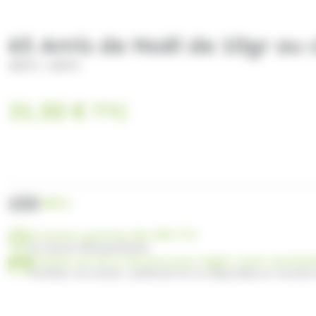
65 Amis de Noël de 10gr au 
/
ABTEY
ABTEY
31.50
€
TTC
UGS
AB011
Livraison gratuite dès 99€ TTC
en France Métropolitaine
Profitez de 30 ou 60 jours pour régler votre comma
Facilitez vos achats : paiement en 3x disponible au moment