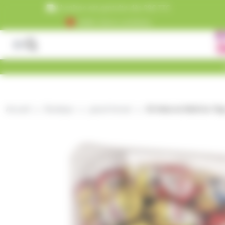
Panneau de gestion des cookies
Livraison est gratuite dès 99€ TTC
+5000 clients satisfaits
Accueil
Boutique
grand format
65 Amis de Noël de 10gr