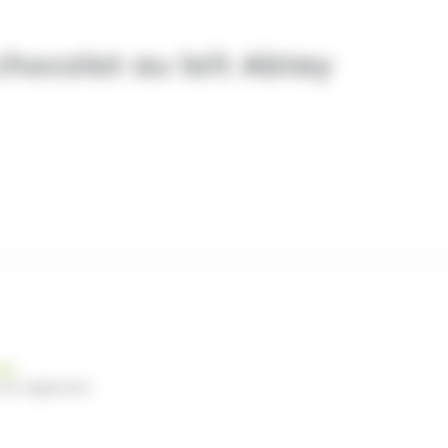
chocolat au lait Abtey
nde
 du règlement