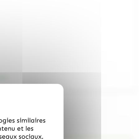
)
TTC
ogies similaires
ntenu et les
éseaux sociaux.