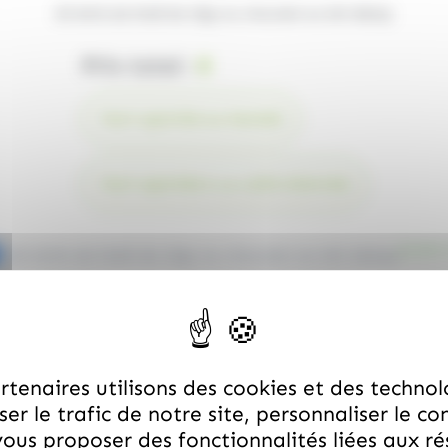
65 Amis de Noël de 10gr au chocolat au lait Abtey
Prix total :
€
TOUT AJOUTER AU PANIER
TOUT AJOUTER À LA LISTE D'ENVIES
(
31.50
€
65 Amis de Noël de 10gr au chocolat au lait Abtey
Vous aimerez aussi
tenaires utilisons des cookies et des technol
er le trafic de notre site, personnaliser le co
ous proposer des fonctionnalités liées aux r