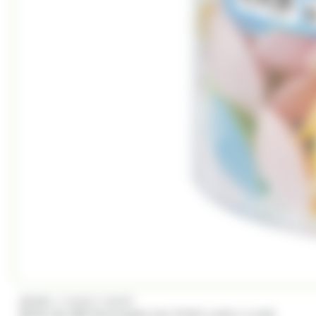
/
BRABO
FUNNY CANDY
Boite de 500 Soucoupes aux fruits Look o Look