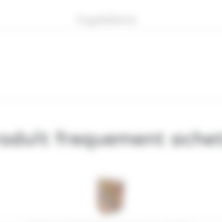
Ingrédients
oduit frequement ache