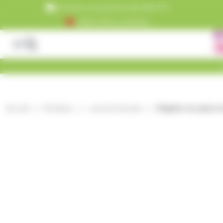
Panneau de gestion des cookies
Livraison est gratuite dès 99€ TTC
+5000 clients satisfaits
Accueil
Boutique
caramel français
Réglette de pâtes d