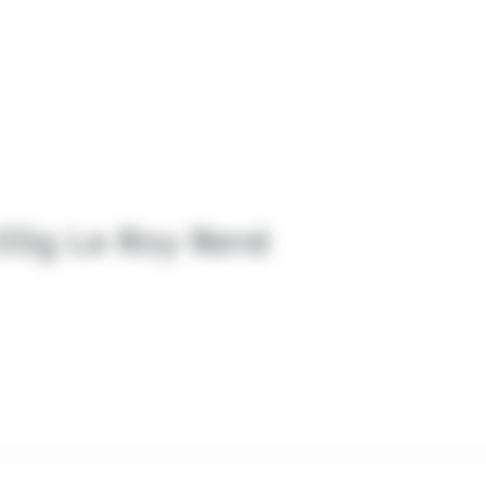
155g Le Roy René