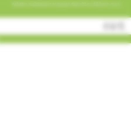
Acheter maintenant et payez dans 30 ou 60 jours, ou en
3 versements !
Fermer
Rechercher
des
produits