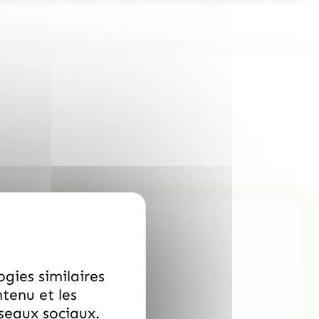
ogies similaires
ntenu et les
éseaux sociaux.