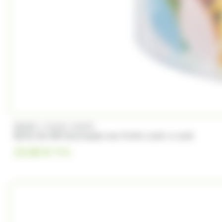
/
BRABO
FUNNY CANDY
Boite de 500 Soucoupes aux fruits Look o Look
23.00
€
TTC