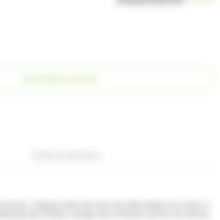
DEMANDER UN DEVIS
Informations
rovence. Chaque pâte de fruit est découpée à la main à
ramboises de France, coings de la Drôme, poires de Haute-