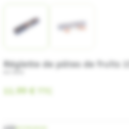
Réglette de pâtes de fruits 
ROY RENÉ
11.99
€
TTC
UGS
ROYFRU00189