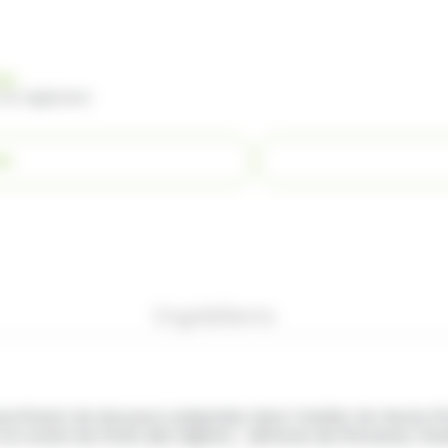
nde
 du règlement
ER
Ingrédients
sortiment de douceurs préparées dans l'atelier de Haute-P
t en avant les fruits des régions : abricots de Provence, f