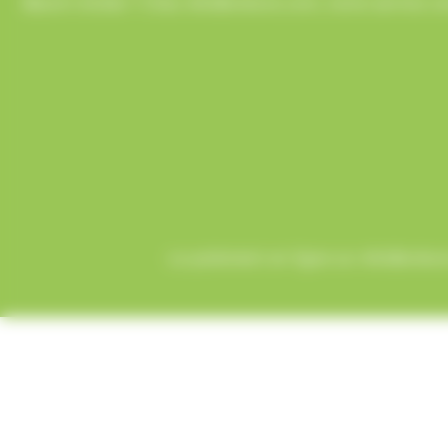
Besoin d’aide ? Chez AlloBonbons.com, notre service co
Le paiement en ligne sur AlloBonbons