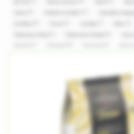
(1)
(32)
(6)
Be Nuts
Bonne maman
Bool's
Bou
(4)
(11)
Cemoi
Chabert et Guillot
Chevaliers d'Arg
(8)
(4)
(7)
(4)
Coufidou
Crunch
Cruzilles
Daim
(1)
(6)
Fisherman Friend
Fisherman's Friends
Fizz
(1)
(16)
(5)
Granola
Guisabel
Gumuche
Guyau
(1)
(1)
(18)
Hwayo
Intervan
Jules Destrooper
(2)
(2)
L'Artisan Chocolatier
La Pie Qui Chante
Lan
(3)
(34)
(2)
(1
Look O'Look
Lutti
M&M'S
M&M'S
(8)
(5)
(6)
Malabar
Mars
Mentos
Mentos Gum
(8)
(2)
(23)
Pez
Picttolin
Pierrot Gourmand
pi
(13)
(22)
(4)
Rohan
Roy René
Ruinart
Sakurao
(1)
(1)
(2)
Stoptou
Stoptou
Suchards
Suntory
(11)
(16)
(1)
(1)