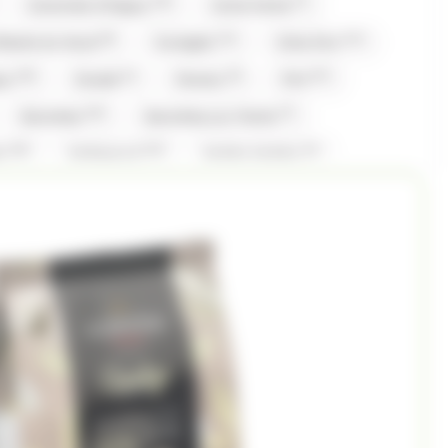
(16)
(7)
Caramels d'Isigny
Carte Noire
(8)
(11)
(11)
fiserie du Nord
Corsiglia
Côte D'or
(10)
(1)
(5)
(27)
gny
Evadé
Ferrero
Fini
(16)
(7)
Gavottes
Gavottes,Loc Maria
(16)
(13)
(1)
er
Hollywood
Hubba Hubba
(1)
(1)
(20)
(15)
Komasa
Koriyama
Krema
Kubli
(16)
(1)
(2)
ia
Loche lomond
Look o Look
(6)
(42)
(6)
Gavottes
Maison PECOU
Maison Pécou
)
(7)
(1)
(3)
(7)
Nestle
Nuts
Oréo
Patrelle
(1)
(3)
(1)
eynaud
RICOLA
Ritter Sport
(1)
(1)
(3)
(1)
Snickers
St Michel
Stimorol
(8)
(3)
(2)
lerone
Togouchi
Traou Mad
(2)
(5)
(4)
(67)