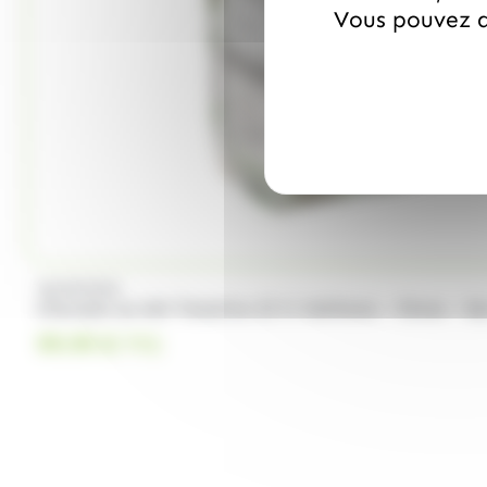
Vous pouvez a
VALRHONA
Chocolat au lait Tanariva 33 % Valrhona – Fèves – Sa
99.99
€
TTC