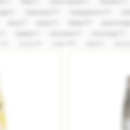
(1)
(1)
(1)
(15)
nty
Brabo
Cachou Lajaunie
Carambar
(5)
(12)
(14)
ouges
Chupa Chup's
Compagnie & Co
Con
(2)
(2)
(59)
Doucy
Dubaco
Dupleix
Dupont d'Isi
(9)
(3)
(3)
(12)
y
Freedent
Frizzy Pazzy
Funny Candy
(14)
(26)
(156)
(1)
x
Hamlet
Haribo
Hibiki
Hitschl
(2)
(3)
(1)
(1)
Kinder
Kit Kat
Kit Kat,Nestle
Klaus
(5)
(5)
(31)
(1)
vin
Lilamand
Lindt
Lion
Loc Mar
)
(3)
(2)
Mademoiselle De Margaux
Maffren
Maison 
(8)
(1)
(5)
(1)
(3
Michoko
Milka
Moinet
Mr.Freeze
(3)
(2)
(1)
(26)
ks
Pralibel
Rainbow Pop
Revillon
R
(1)
(1)
(5)
(1)
Schaal
Silvarem
Smarties
Smarties
(2)
(1)
(4)
(9)
Tabby
Taittinger
Têtes Brulées
Tob
(14)
(108)
(28)
(4)