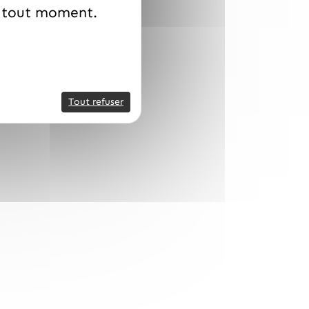
à tout moment.
Tout refuser
iva 33 % Valrhona – Fèves – Sac 3 kg