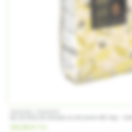
Trefin
Trolli
Twix
Tyrells
Ty
(4)
(2)
(1)
Whisky du monde
Wrigleys
Yamazakura
/
VALRHONA
VALRHONA
Sac de fèves de chocolat au lait Jivara 40% 3kg – Val
102.00
€
TTC