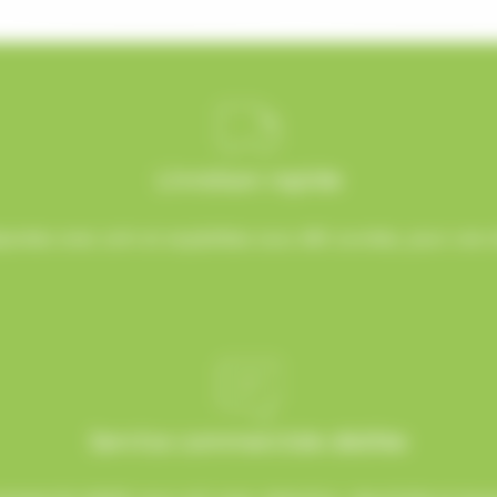
Livraison rapide
rées avec soin et expédiées sous 48h ouvrées, pour une ré
Service commerciale dédiée