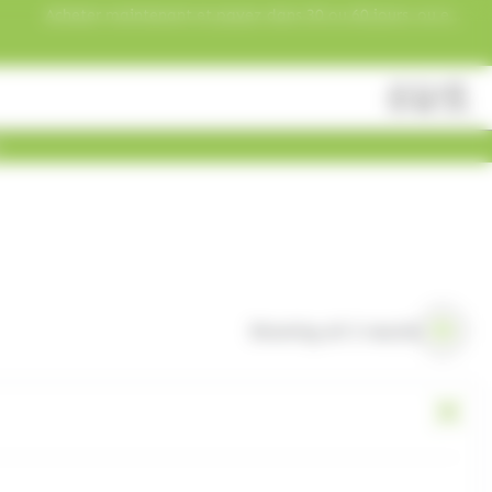
Acheter maintenant et payez dans 30 ou 60 jours, ou en
3 versements !
Fermer
Rechercher
des
produits
Showing all 3 results