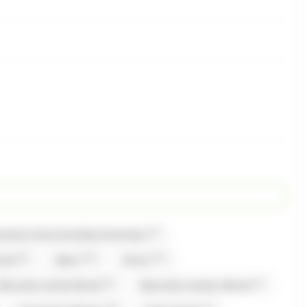
(1)
bonbons Gourmandise,Carambar
(2)
(13)
(17)
mand
Alpro
Amos
(2)
(1)
Bazooka Candy Brand
Bazooka Candy's Brand