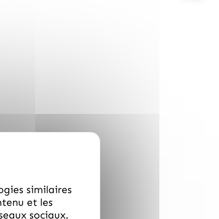
ogies similaires
ntenu et les
éseaux sociaux.