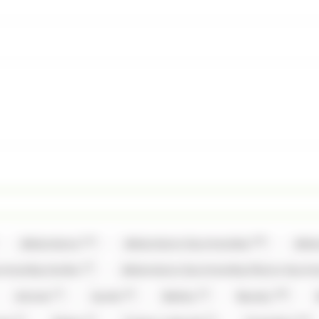
(12)
(35)
Allobonbons
Allobonbons Gourmandise
Allo
(2)
urmandise,Haribo
Allobonbons Gourmandise,Pierrot Gour
(7)
(6)
(3)
(20)
Artzner
Auzier
Balisto
Baudry