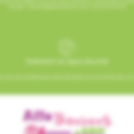
mmercial dédié vous suit avec attention, réactivité et b
sucrée !
contact@allobonbons.com
/ 01.45.79.79.42
Paiement en ligne sécurisé
.com est entièrement sécurisé grâce au protocole SSL et à