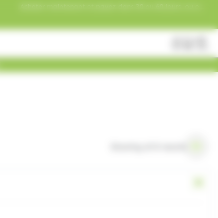
Acheter maintenant et payez dans 30 ou 60 jours, ou en
3 versements !
Fermer
Rechercher
des
produits
Showing all 8 results