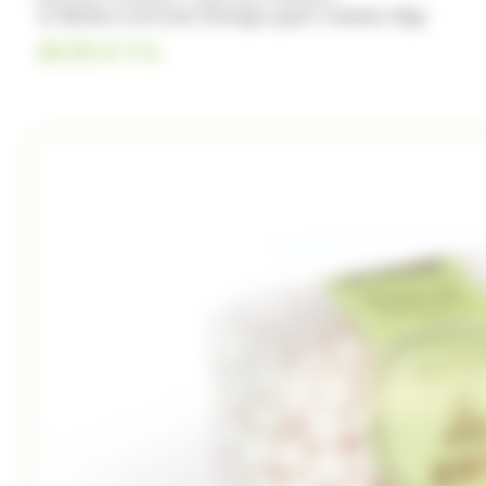
12 Boîtes oval Anis Flavigny goût violette 50gr
30.95
€
TTC