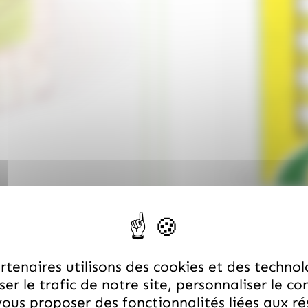
/
ANIS DE FLAVIGNY
ANIS D
12 Boîtes oval Anis Flavig
30.95
€
quantité de Anis flavigny, sac 500g
TTC
tenaires utilisons des cookies et des technol
er le trafic de notre site, personnaliser le co
ous proposer des fonctionnalités liées aux r