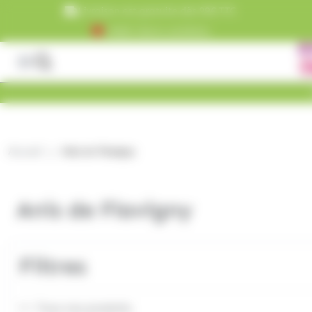
Panneau de gestion des cookies
Livraison est gratuite dès 99€ TTC
+5000 clients satisfaits
Accueil
Anis de Flavigny
Anis de Flavigny
Filtres
Tous nos produits