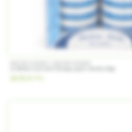
/
ANIS DE FLAVIGNY
ANIS DE FLAVIGNY
12 Boîtes oval Anis Flavigny goût menthe 50gr
30.95
€
TTC