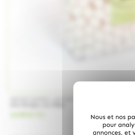
/
ANIS DE FLAVIGNY
ANIS DE FLAVIGNY
Anis flavigny, sac 500gr
14.99
€
TTC
Nous et nos par
pour analys
annonces, et v