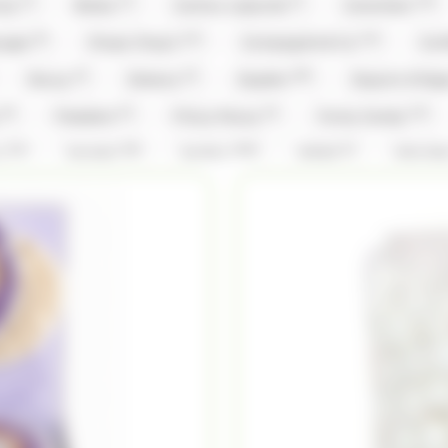
(1)
(1)
(1)
(15)
nty
Brabo
Cachou Lajaunie
Carambar
(5)
(12)
(14)
ouges
Chupa Chup's
Compagnie & Co
Con
(2)
(2)
(59)
Doucy
Dubaco
Dupleix
Dupont d'Isi
(9)
(3)
(3)
(12)
y
Freedent
Frizzy Pazzy
Funny Candy
(14)
(26)
(156)
(1)
x
Hamlet
Haribo
Hibiki
Hitschl
(2)
(3)
(1)
(1)
Kinder
Kit Kat
Kit Kat,Nestle
Klaus
(5)
(5)
(31)
(1)
vin
Lilamand
Lindt
Lion
Loc Mar
)
(3)
(2)
Mademoiselle De Margaux
Maffren
Maison 
(8)
(1)
(5)
(1)
(3
Michoko
Milka
Moinet
Mr.Freeze
(3)
(2)
(1)
(26)
ks
Pralibel
Rainbow Pop
Revillon
R
(1)
(1)
(5)
(1)
Schaal
Silvarem
Smarties
Smarties
(2)
(1)
(4)
(9)
Tabby
Taittinger
Têtes Brulées
Tob
(14)
(108)
(28)
(4)