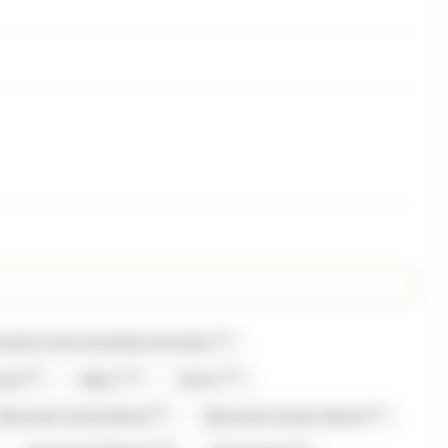
(1)
bonbons Gourmandise,Carambar
(2)
(13)
(17)
mand
Alpro
Amos
(2)
(1)
Bazooka Candy Brand
Bazooka Candy's Brand