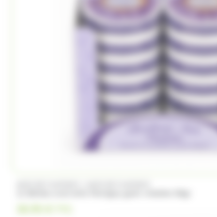
Trefin
Trolli
Twix
Tyrells
Ty
(4)
(2)
(1)
Whisky du monde
Wrigleys
Yamazakura
/
ANIS DE FLAVIGNY
ANIS DE FLAVIGNY
12 Boîtes oval Anis Flavigny goût violette 50gr
30.95
€
TTC