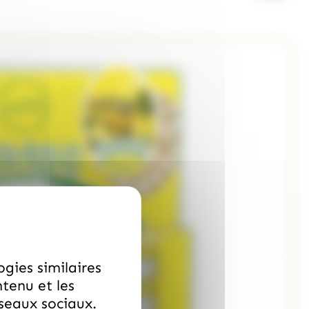
ogies similaires
ntenu et les
éseaux sociaux.