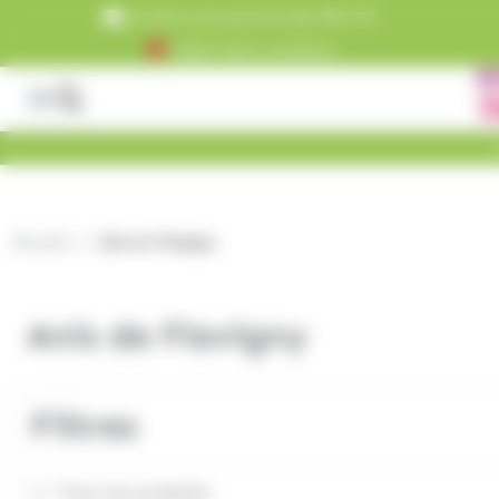
Panneau de gestion des cookies
Livraison est gratuite dès 99€ TTC
+5000 clients satisfaits
Accueil
Anis de Flavigny
Anis de Flavigny
Filtres
Tous nos produits