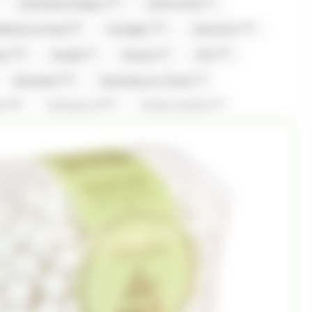
(16)
(7)
Caramels d'Isigny
Carte Noire
(8)
(11)
(11)
fiserie du Nord
Corsiglia
Côte D'or
(10)
(1)
(5)
(27)
gny
Evadé
Ferrero
Fini
(16)
(7)
Gavottes
Gavottes,Loc Maria
(16)
(13)
(1)
er
Hollywood
Hubba Hubba
(1)
(1)
(20)
(15)
Komasa
Koriyama
Krema
Kubli
(16)
(1)
(2)
ia
Loche lomond
Look o Look
(6)
(6)
(42)
Gavottes
Maison Pécou
Maison PECOU
)
(7)
(1)
(3)
(7)
Nestle
Nuts
Oréo
Patrelle
(1)
(3)
(1)
eynaud
RICOLA
Ritter Sport
(1)
(1)
(3)
(1)
Snickers
St Michel
Stimorol
(8)
(3)
(2)
lerone
Togouchi
Traou Mad
(2)
(5)
(4)
(67)