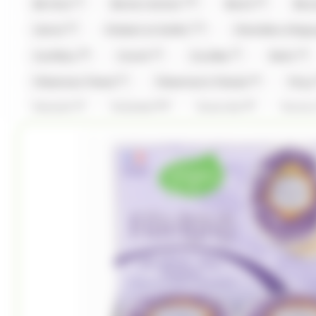
(1)
(32)
(6)
Be Nuts
Bonne maman
Bool's
Bou
(4)
(11)
Cemoi
Chabert et Guillot
Chevaliers d'Arg
(8)
(4)
(7)
(4)
Coufidou
Crunch
Cruzilles
Daim
(1)
(6)
Fisherman Friend
Fisherman's Friends
Fizz
(1)
(16)
(5)
Granola
Guisabel
Gumuche
Guyau
(1)
(1)
(18)
Hwayo
Intervan
Jules Destrooper
(2)
(2)
L'Artisan Chocolatier
La Pie Qui Chante
Lan
(3)
(34)
(2)
(1
Look O'Look
Lutti
M&M'S
M&M'S
(8)
(5)
(6)
Malabar
Mars
Mentos
Mentos Gum
(8)
(2)
(23)
Pez
Picttolin
Pierrot Gourmand
pi
(13)
(22)
(4)
Rohan
Roy René
Ruinart
Sakurao
(1)
(1)
(2)
Stoptou
Stoptou
Suchards
Suntory
(11)
(16)
(1)
(1)