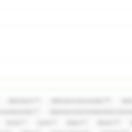
(12)
(35)
Allobonbons
Allobonbons Gourmandise
Allo
(2)
urmandise,Haribo
Allobonbons Gourmandise,Pierrot Gour
(7)
(6)
(3)
(20)
Artzner
Auzier
Balisto
Baudry