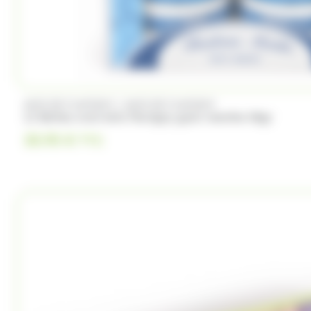
/
ANIS DE FLAVIGNY
ANIS DE FLAVIGNY
12 Boîtes oval Anis Flavigny goût menthe 50gr
30.95
€
TTC