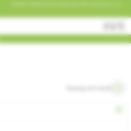
Acheter maintenant et payez dans 30 ou 60 jours, ou en
3 versements !
Fermer
Rechercher
des
produits
Showing all 8 results