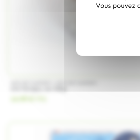
Vous pouvez a
/
ANIS DE FLAVIGNY
ANIS DE FLAVIGNY
Anis flavigny, sac 500gr
14.99
€
TTC