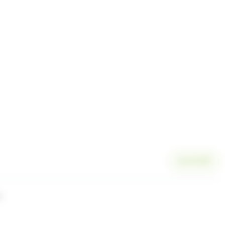
SCANNER
l