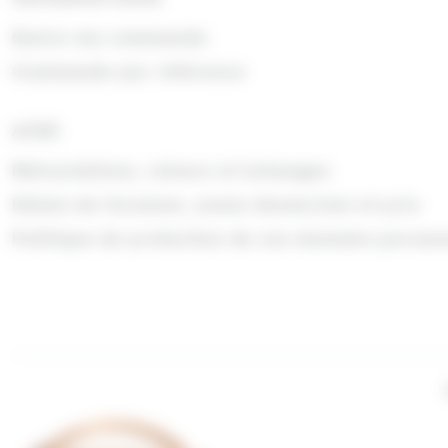
Suivre ma commande
Commande par référence
AIDE
Rétractations, retours et échanges
Délais de livraison, zones desservies et prix
Politique de protection de vos données person