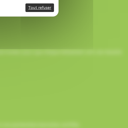
Tout refuser
onne humeur pour que chaque événement soit une réussite
 nos partenaires bancaires certifiés.