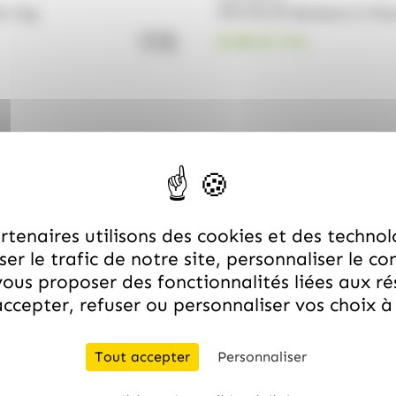
t 1kg
PICTOLIN Bonbons à l’Euc
9.99
€
quantité de PICTOLIN Minizum Bo
TTC
tenaires utilisons des cookies et des technol
er le trafic de notre site, personnaliser le co
ous proposer des fonctionnalités liées aux r
Livraison rapide
ccepter, refuser ou personnaliser vos choix 
rées avec soin et expédiées sous 48h ouvrées, pour une ré
Tout accepter
Personnaliser