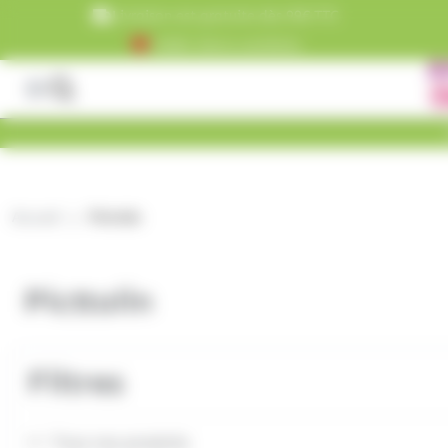
Panneau de gestion des cookies
Livraison est gratuite dès 99€ TTC
+5000 clients satisfaits
Accueil
Picttolin
Picttolin
Filtres
Tous nos produits