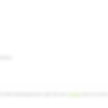
nelles
© 2026 développement web fait par
Ocsalis
dans le Canta