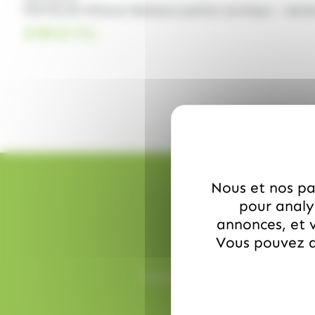
PICTOLIN Minizum Bonbons parfum exotique – Sache
9.99
€
TTC
Nous et nos par
pour analys
annonces, et v
Vous pouvez a
Toutes vos commandes sont prépa