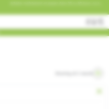
Acheter maintenant et payez dans 30 ou 60 jours, ou en
3 versements !
Fermer
Rechercher
des
produits
Showing all 2 results