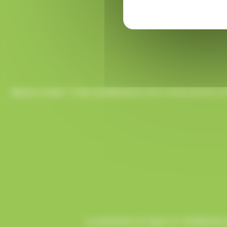
Besoin d’aide ? Chez AlloBonbons.com, notre service co
Le paiement en ligne sur AlloBonbons