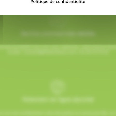
Politique de confidentialité
Service commerciale dédiée
mmercial dédié vous suit avec attention, réactivité et b
sucrée !
contact@allobonbons.com
/ 01.45.79.79.42
Paiement en ligne sécurisé
.com est entièrement sécurisé grâce au protocole SSL et à